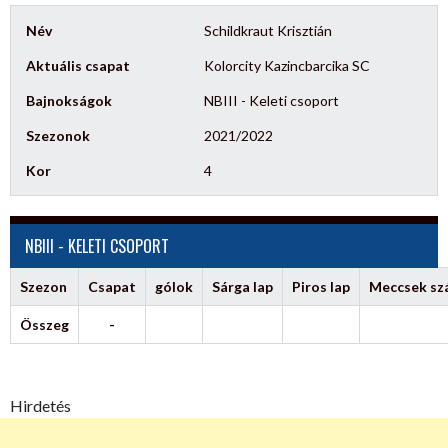
Név
Schildkraut Krisztián
Aktuális csapat
Kolorcity Kazincbarcika SC
Bajnokságok
NBIII - Keleti csoport
Szezonok
2021/2022
Kor
4
NBIII - KELETI CSOPORT
Szezon
Csapat
gólok
Sárga lap
Piros lap
Meccsek s
Összeg
-
Hirdetés