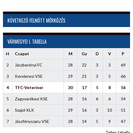
KÖVETKEZŐ FELNŐTT MÉRKŐZÉS
VÁRMEGYEI I. TABELLA
H
Csapat
M
Gy
D
V
P
2
Jászberényi FC
28
22
3
3
69
3
Kenderesi VSE
29
21
3
5
66
4
TFC-Veteriner
30
17
5
8
56
5
Zagyvarékasi KSE
28
16
6
6
54
6
Szajol KLK
29
16
3
10
51
7
Jászfényszaru VSE
28
14
5
9
47
Teljes tabella