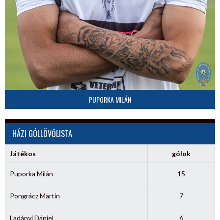
PUPORKA MILÁN
HÁZI GÓLLÖVŐLISTA
Játékos
gólok
Puporka Milán
15
Pongrácz Martin
7
Ladányi Dániel
6