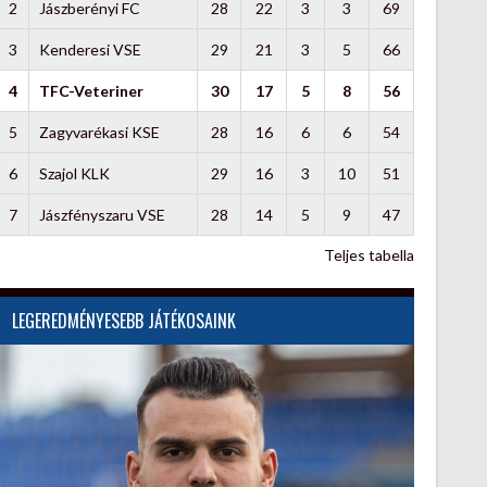
2
Jászberényi FC
28
22
3
3
69
3
Kenderesi VSE
29
21
3
5
66
4
TFC-Veteriner
30
17
5
8
56
5
Zagyvarékasi KSE
28
16
6
6
54
6
Szajol KLK
29
16
3
10
51
7
Jászfényszaru VSE
28
14
5
9
47
Teljes tabella
LEGEREDMÉNYESEBB JÁTÉKOSAINK