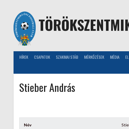
Skip
to
content
TÖRÖKSZENTMIK
HÍREK
CSAPATOK
SZAKMAI STÁB
MÉRKŐZÉSEK
MÉDIA
E
Stieber András
Név
Sti