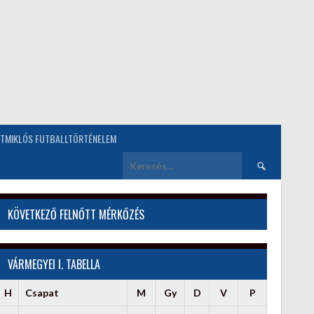
TMIKLÓS FUTBALLTÖRTÉNELEM
Keresés:
KÖVETKEZŐ FELNŐTT MÉRKŐZÉS
VÁRMEGYEI I. TABELLA
H
Csapat
M
Gy
D
V
P