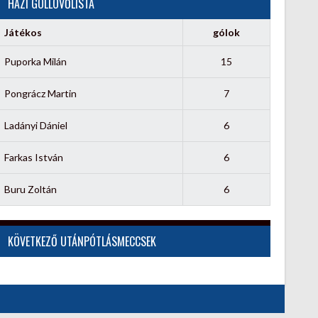
HÁZI GÓLLÖVŐLISTA
Játékos
gólok
Puporka Milán
15
Pongrácz Martin
7
Ladányi Dániel
6
Farkas István
6
Buru Zoltán
6
KÖVETKEZŐ UTÁNPÓTLÁSMECCSEK