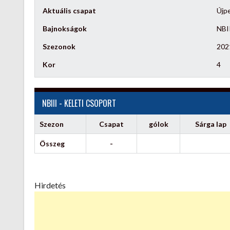
Aktuális csapat
Újpe
Bajnokságok
NBII
Szezonok
202
Kor
4
NBIII - KELETI CSOPORT
Szezon
Csapat
gólok
Sárga lap
Összeg
-
Hirdetés