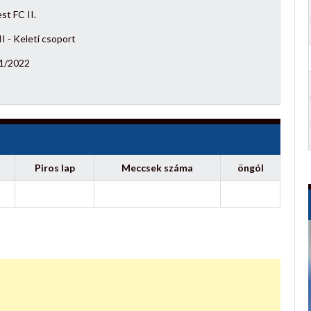
st FC II.
I - Keleti csoport
1/2022
Piros lap
Meccsek száma
öngól