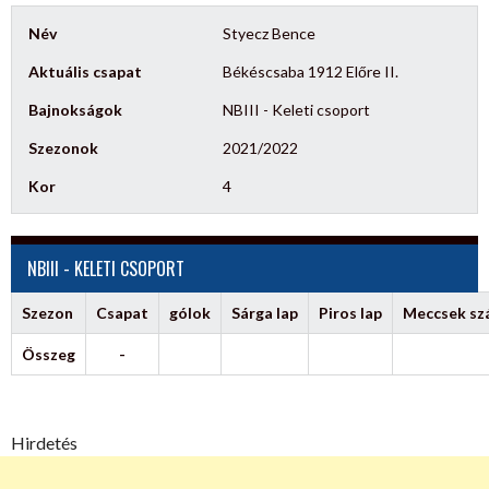
Név
Styecz Bence
Aktuális csapat
Békéscsaba 1912 Előre II.
Bajnokságok
NBIII - Keleti csoport
Szezonok
2021/2022
Kor
4
NBIII - KELETI CSOPORT
Szezon
Csapat
gólok
Sárga lap
Piros lap
Meccsek s
Összeg
-
Hirdetés