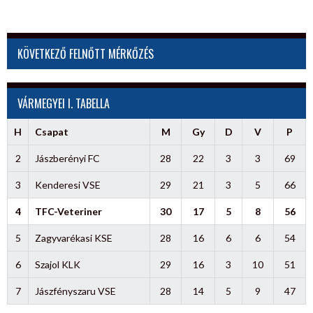
KÖVETKEZŐ FELNŐTT MÉRKŐZÉS
VÁRMEGYEI I. TABELLA
H
Csapat
M
Gy
D
V
P
2
Jászberényi FC
28
22
3
3
69
3
Kenderesi VSE
29
21
3
5
66
4
TFC-Veteriner
30
17
5
8
56
5
Zagyvarékasi KSE
28
16
6
6
54
6
Szajol KLK
29
16
3
10
51
7
Jászfényszaru VSE
28
14
5
9
47