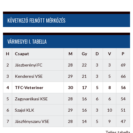
KÖVETKEZŐ FELNŐTT MÉRKŐZÉS
VÁRMEGYEI I. TABELLA
H
Csapat
M
Gy
D
V
P
2
Jászberényi FC
28
22
3
3
69
3
Kenderesi VSE
29
21
3
5
66
4
TFC-Veteriner
30
17
5
8
56
5
Zagyvarékasi KSE
28
16
6
6
54
6
Szajol KLK
29
16
3
10
51
7
Jászfényszaru VSE
28
14
5
9
47
Teljes tabella