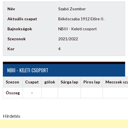
Név
Szabó Zsombor
Aktuális csapat
Békéscsaba 1912 Előre II.
Bajnokságok
NBIII - Keleti csoport
Szezonok
2021/2022
Kor
4
NBIII - KELETI CSOPORT
Szezon
Csapat
gólok
Sárga lap
Piros lap
Meccsek s
Összeg
-
Hirdetés