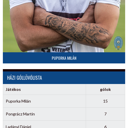
PUPORKA MILÁN
HÁZI GÓLLÖVŐLISTA
Játékos
gólok
Puporka Milán
15
Pongrácz Martin
7
Ladányi Dániel
6