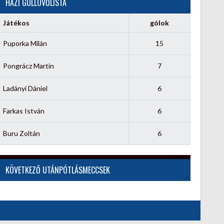
HÁZI GÓLLÖVŐLISTA
Játékos
gólok
Puporka Milán
15
Pongrácz Martin
7
Ladányi Dániel
6
Farkas István
6
Buru Zoltán
6
KÖVETKEZŐ UTÁNPÓTLÁSMECCSEK