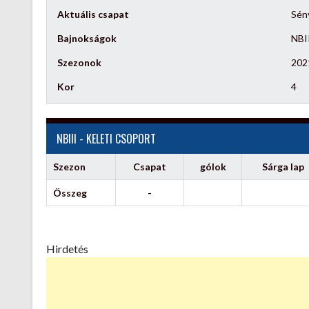
Aktuális csapat
Sén
Bajnokságok
NBII
Szezonok
202
Kor
4
NBIII - KELETI CSOPORT
Szezon
Csapat
gólok
Sárga lap
Összeg
-
Hirdetés