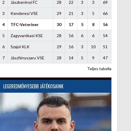
2
Jászberényi FC
28
22
3
3
69
3
Kenderesi VSE
29
21
3
5
66
4
TFC-Veteriner
30
17
5
8
56
5
Zagyvarékasi KSE
28
16
6
6
54
6
Szajol KLK
29
16
3
10
51
7
Jászfényszaru VSE
28
14
5
9
47
Teljes tabella
LEGEREDMÉNYESEBB JÁTÉKOSAINK