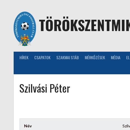
Skip
to
content
TÖRÖKSZENTMIK
HÍREK
CSAPATOK
SZAKMAI STÁB
MÉRKŐZÉSEK
MÉDIA
E
Szilvási Péter
Név
Szil