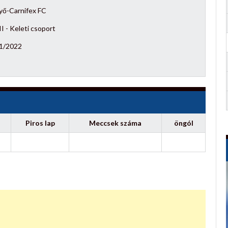
yő-Carnifex FC
I - Keleti csoport
1/2022
Piros lap
Meccsek száma
öngól