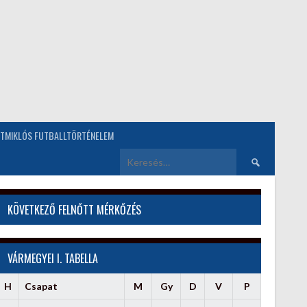
TMIKLÓS FUTBALLTÖRTÉNELEM
Keresés:
KÖVETKEZŐ FELNŐTT MÉRKŐZÉS
VÁRMEGYEI I. TABELLA
H
Csapat
M
Gy
D
V
P