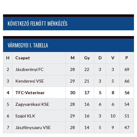
KÖVETKEZŐ FELNŐTT MÉRKŐZÉS
VÁRMEGYEI I. TABELLA
H
Csapat
M
Gy
D
V
P
2
Jászberényi FC
28
22
3
3
69
3
Kenderesi VSE
29
21
3
5
66
4
TFC-Veteriner
30
17
5
8
56
5
Zagyvarékasi KSE
28
16
6
6
54
6
Szajol KLK
29
16
3
10
51
7
Jászfényszaru VSE
28
14
5
9
47