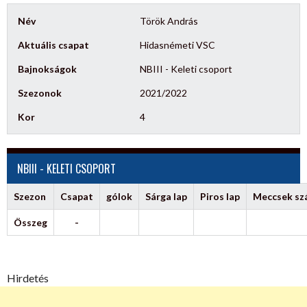
Név
Török András
Aktuális csapat
Hidasnémeti VSC
Bajnokságok
NBIII - Keleti csoport
Szezonok
2021/2022
Kor
4
NBIII - KELETI CSOPORT
Szezon
Csapat
gólok
Sárga lap
Piros lap
Meccsek s
Összeg
-
Hirdetés