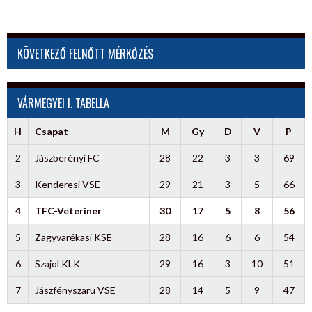
KÖVETKEZŐ FELNŐTT MÉRKŐZÉS
VÁRMEGYEI I. TABELLA
H
Csapat
M
Gy
D
V
P
2
Jászberényi FC
28
22
3
3
69
3
Kenderesi VSE
29
21
3
5
66
4
TFC-Veteriner
30
17
5
8
56
5
Zagyvarékasi KSE
28
16
6
6
54
6
Szajol KLK
29
16
3
10
51
7
Jászfényszaru VSE
28
14
5
9
47