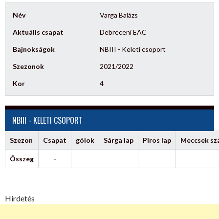
Név
Varga Balázs
Aktuális csapat
Debreceni EAC
Bajnokságok
NBIII - Keleti csoport
Szezonok
2021/2022
Kor
4
NBIII - KELETI CSOPORT
Szezon
Csapat
gólok
Sárga lap
Piros lap
Meccsek s
Összeg
-
Hirdetés