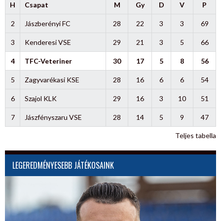
H
Csapat
M
Gy
D
V
P
2
Jászberényi FC
28
22
3
3
69
3
Kenderesi VSE
29
21
3
5
66
4
TFC-Veteriner
30
17
5
8
56
5
Zagyvarékasi KSE
28
16
6
6
54
6
Szajol KLK
29
16
3
10
51
7
Jászfényszaru VSE
28
14
5
9
47
Teljes tabella
LEGEREDMÉNYESEBB JÁTÉKOSAINK