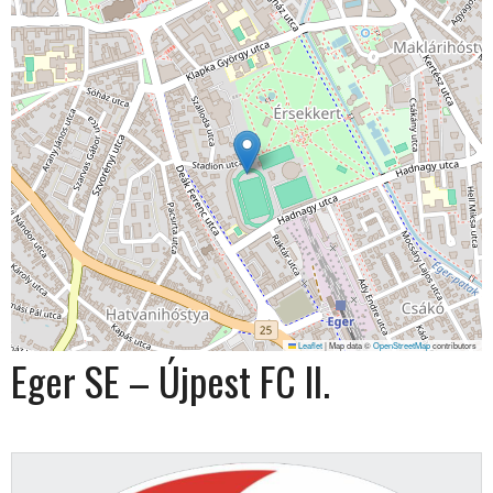
Leaflet
|
Map data ©
OpenStreetMap
contributors
Eger SE – Újpest FC II.