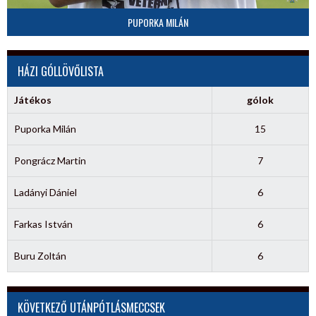
PUPORKA MILÁN
HÁZI GÓLLÖVŐLISTA
Játékos
gólok
Puporka Milán
15
Pongrácz Martin
7
Ladányi Dániel
6
Farkas István
6
Buru Zoltán
6
KÖVETKEZŐ UTÁNPÓTLÁSMECCSEK