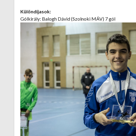
Különdíjasok:
Gólkirály: Balogh Dávid (Szolnoki MÁV) 7 gól