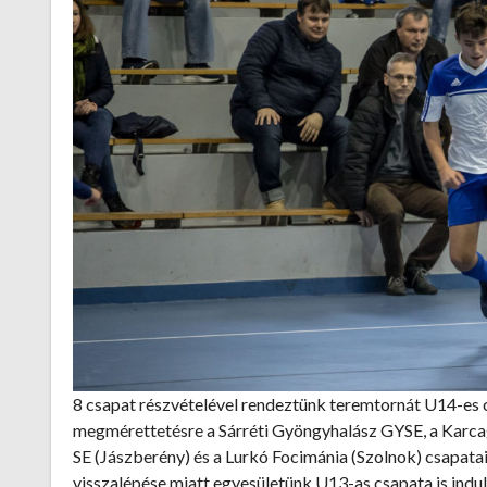
8 csapat részvételével rendeztünk teremtornát U14-es
megmérettetésre a Sárréti Gyöngyhalász GYSE, a Karca
SE (Jászberény) és a Lurkó Focimánia (Szolnok) csapata
visszalépése miatt egyesületünk U13-as csapata is indul