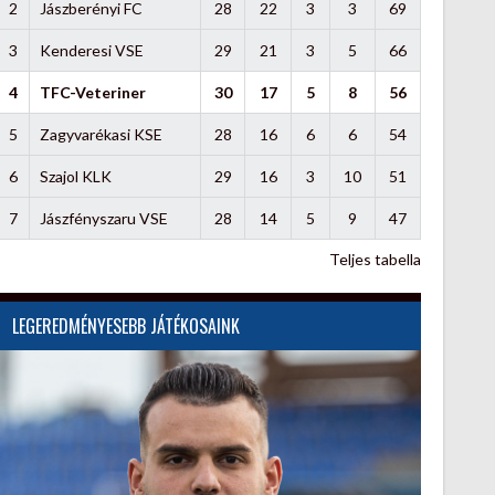
2
Jászberényi FC
28
22
3
3
69
3
Kenderesi VSE
29
21
3
5
66
4
TFC-Veteriner
30
17
5
8
56
5
Zagyvarékasi KSE
28
16
6
6
54
6
Szajol KLK
29
16
3
10
51
7
Jászfényszaru VSE
28
14
5
9
47
Teljes tabella
LEGEREDMÉNYESEBB JÁTÉKOSAINK