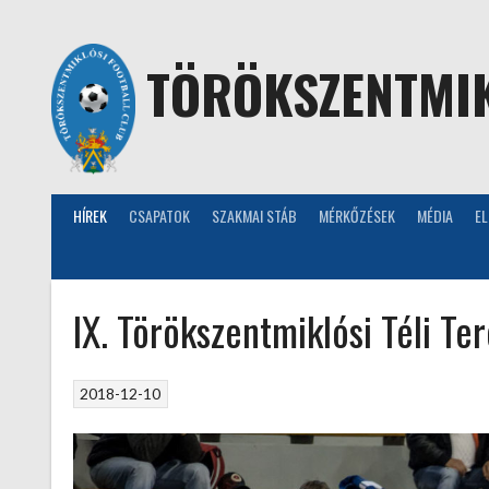
Skip
to
content
TÖRÖKSZENTMIK
HÍREK
CSAPATOK
SZAKMAI STÁB
MÉRKŐZÉSEK
MÉDIA
E
IX. Törökszentmiklósi Téli T
2018-12-10