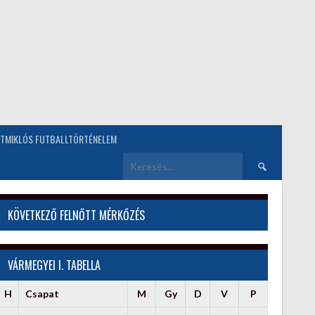
TMIKLÓS FUTBALLTÖRTÉNELEM
Keresés:
KÖVETKEZŐ FELNŐTT MÉRKŐZÉS
VÁRMEGYEI I. TABELLA
H
Csapat
M
Gy
D
V
P