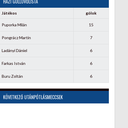
HÁZI GÓLLÖVŐLISTA
Játékos
gólok
Puporka Milán
15
Pongrácz Martin
7
Ladányi Dániel
6
Farkas István
6
Buru Zoltán
6
KÖVETKEZŐ UTÁNPÓTLÁSMECCSEK