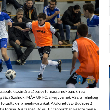
 csapatok számára Lábassy tornacsarnokban. Erre a
g SE, a Szolnoki MÁV UP FC, a Fegyvernek VSE, a Tehetség
i fogadták el a meghívásunkat. A Gloriett SE (Budapest)
t a tornán. A 8 csapat „A” és „B” csoportban kezdte meg a