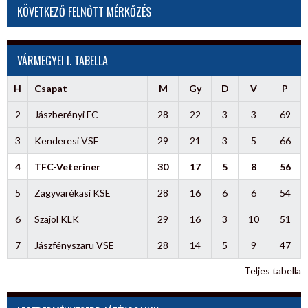
KÖVETKEZŐ FELNŐTT MÉRKŐZÉS
VÁRMEGYEI I. TABELLA
H
Csapat
M
Gy
D
V
P
2
Jászberényi FC
28
22
3
3
69
3
Kenderesi VSE
29
21
3
5
66
4
TFC-Veteriner
30
17
5
8
56
5
Zagyvarékasi KSE
28
16
6
6
54
6
Szajol KLK
29
16
3
10
51
7
Jászfényszaru VSE
28
14
5
9
47
Teljes tabella