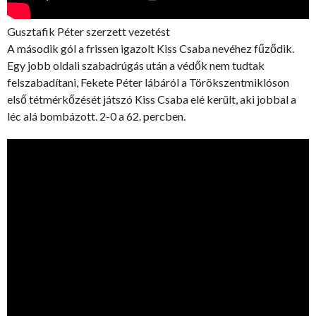
Gusztafik Péter szerzett vezetést
A második gól a frissen igazolt Kiss Csaba nevéhez fűződik.
Egy jobb oldali szabadrúgás után a védők nem tudtak
felszabadítani, Fekete Péter lábáról a Törökszentmiklóson
első tétmérkőzését játszó Kiss Csaba elé került, aki jobbal a
léc alá bombázott. 2-0 a 62. percben.