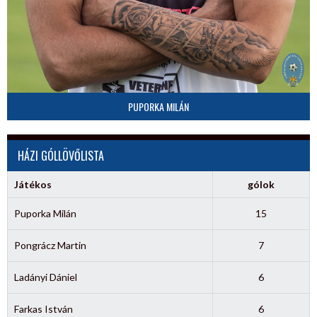
PUPORKA MILÁN
HÁZI GÓLLÖVŐLISTA
Játékos
gólok
Puporka Milán
15
Pongrácz Martin
7
Ladányi Dániel
6
Farkas István
6