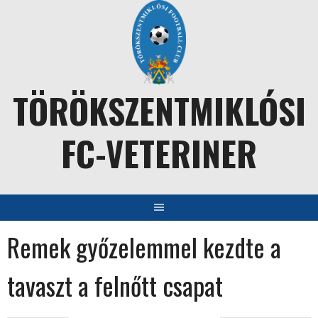
Skip
to
content
TÖRÖKSZENTMIKLÓSI
FC-VETERINER
Remek győzelemmel kezdte a
tavaszt a felnőtt csapat