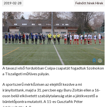
2019-02-28
Felnőtt hírek
Hírek
A tavaszi első fordulóban Csépa csapatát fogadtuk Szolnokon
a Tiszaligeti műfüves pályán.
A sportszerű mérkőzésen az elejétől kezdve a mi
irányítottunk, majd a 31. percben egy Buru Zoltán ellen a 16-
oson belül elkövetett szabálytalanság után a játékvezető a
büntetőpontra mutatott. A 11-es Gusztafik Péter