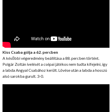
Kiss Csaba gólja a 62. percben
A későbbi végeredmény beállítása a 88. percben történt.
Polgár Zoltán ívelését a csépai játékos nem tudta kifejelni, így
a labda Angyal Csabához került. Lövése után a labda a hosszú
alsó sarokba gurult. 3-0.