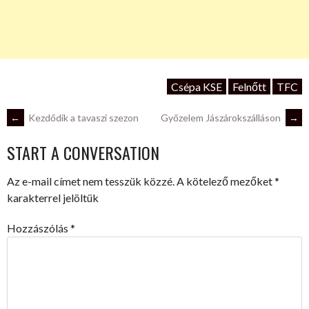
Csépa KSE
Felnőtt
TFC
POST
←
Kezdődik a tavaszi szezon
Győzelem Jászárokszálláson
→
START A CONVERSATION
NAVIGATION
Az e-mail címet nem tesszük közzé.
A kötelező mezőket
*
karakterrel jelöltük
Hozzászólás
*