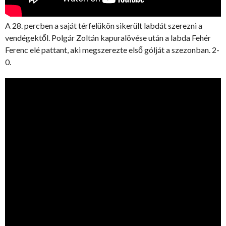
A 28. percben a saját térfelükön sikerült labdát szerezni a
vendégektől. Polgár Zoltán kapuralövése után a labda Fehér
Ferenc elé pattant, aki megszerezte első gólját a szezonban. 2-
0.