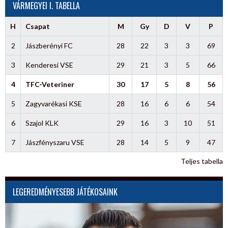
VÁRMEGYEI I. TABELLA
H
Csapat
M
Gy
D
V
P
2
Jászberényi FC
28
22
3
3
69
3
Kenderesi VSE
29
21
3
5
66
4
TFC-Veteriner
30
17
5
8
56
5
Zagyvarékasi KSE
28
16
6
6
54
6
Szajol KLK
29
16
3
10
51
7
Jászfényszaru VSE
28
14
5
9
47
Teljes tabella
LEGEREDMÉNYESEBB JÁTÉKOSAINK