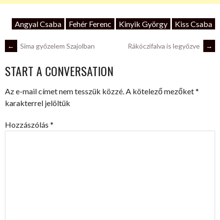
Angyal Csaba
Fehér Ferenc
Kinyik György
Kiss Csaba
POST
←
Sima győzelem Szajolban
Rákóczifalva is legyőzve
→
START A CONVERSATION
NAVIGATION
Az e-mail címet nem tesszük közzé.
A kötelező mezőket
*
karakterrel jelöltük
Hozzászólás
*