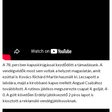
A 78. percben kapuskirúgással kezdődött a támadásunk. A
vendégvédők most sem voltak a helyzet magaslatán, amit
ezúttal is Kovács Richárd Martin használt ki. Lecsapott a
labdára, majd a kirobbanó kapus mellett Angyal Csabához
továbbított. A rutinos játékos megszerezte csapat 4. golját. 4-
0. A gólt követően Erdélyi játékvezető 2 piros lapot is
kiosztott a reklamáló vendégjátékosoknak.