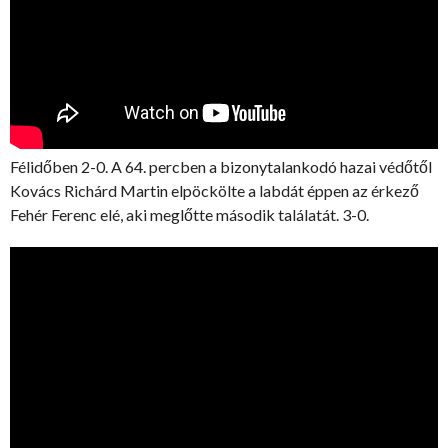
Félidőben 2-0. A 64. percben a bizonytalankodó hazai védőtől
Kovács Richárd Martin elpöckölte a labdát éppen az érkező
Fehér Ferenc elé, aki meglőtte második találatát. 3-0.