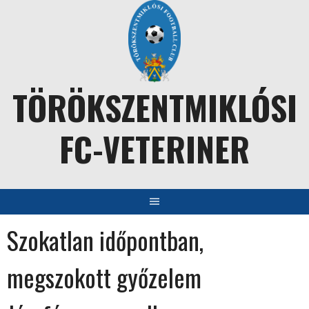
Skip
to
content
TÖRÖKSZENTMIKLÓSI
FC-VETERINER
Szokatlan időpontban,
megszokott győzelem