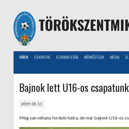
Skip
to
content
TÖRÖKSZENTMIK
HÍREK
CSAPATOK
SZAKMAI STÁB
MÉRKŐZÉSEK
MÉDIA
E
Bajnok lett U16-os csapatunk
2019-05-11
Még van néhány forduló hátra, de már bajnok U16-os c