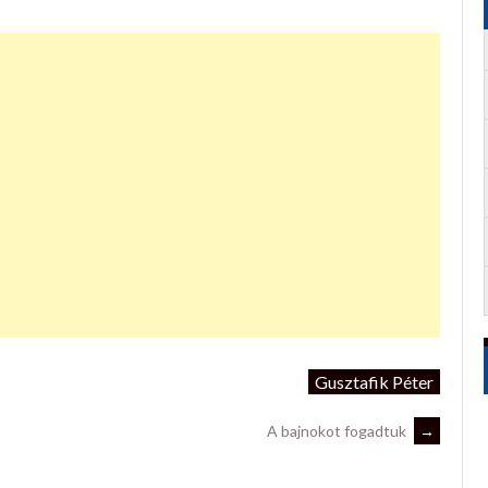
Gusztafik Péter
A bajnokot fogadtuk
→