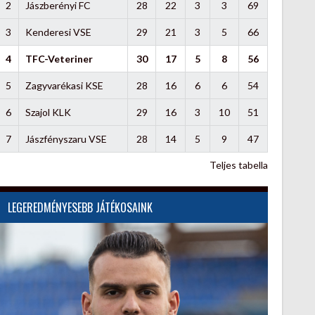
2
Jászberényi FC
28
22
3
3
69
3
Kenderesi VSE
29
21
3
5
66
4
TFC-Veteriner
30
17
5
8
56
5
Zagyvarékasi KSE
28
16
6
6
54
6
Szajol KLK
29
16
3
10
51
7
Jászfényszaru VSE
28
14
5
9
47
Teljes tabella
LEGEREDMÉNYESEBB JÁTÉKOSAINK