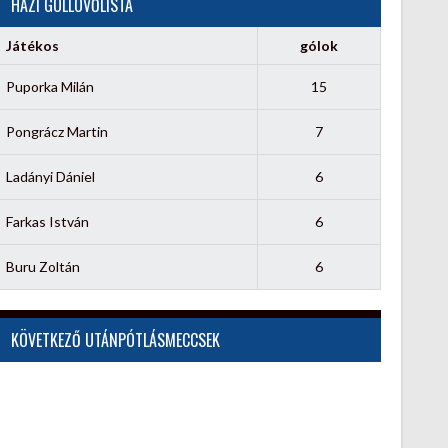
HÁZI GÓLLÖVŐLISTA
Játékos
gólok
Puporka Milán
15
Pongrácz Martin
7
Ladányi Dániel
6
Farkas István
6
Buru Zoltán
6
KÖVETKEZŐ UTÁNPÓTLÁSMECCSEK