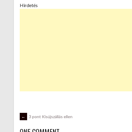
Hirdetés
POST
←
3 pont Kisújszállás ellen
ONE COMMENT