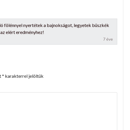
ló fölénnyel nyertétek a bajnokságot, legyetek büszkék
 az elért eredményhez!
7 éve
t
*
karakterrel jelöltük