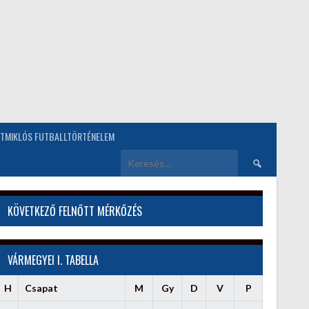
TMIKLÓS FUTBALLTÖRTÉNELEM
Keresés:
KÖVETKEZŐ FELNŐTT MÉRKŐZÉS
VÁRMEGYEI I. TABELLA
H
Csapat
M
Gy
D
V
P