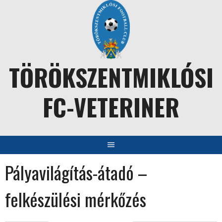
Skip
to
content
TÖRÖKSZENTMIKLÓSI
FC-VETERINER
Pályavilágítás-átadó –
felkészülési mérkőzés