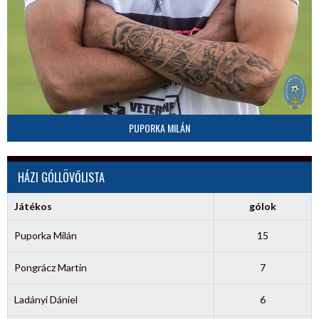
PUPORKA MILÁN
HÁZI GÓLLÖVŐLISTA
Játékos
gólok
Puporka Milán
15
Pongrácz Martin
7
Ladányi Dániel
6