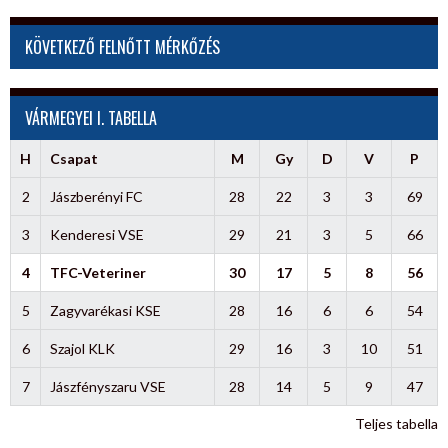
KÖVETKEZŐ FELNŐTT MÉRKŐZÉS
VÁRMEGYEI I. TABELLA
H
Csapat
M
Gy
D
V
P
2
Jászberényi FC
28
22
3
3
69
3
Kenderesi VSE
29
21
3
5
66
4
TFC-Veteriner
30
17
5
8
56
5
Zagyvarékasi KSE
28
16
6
6
54
6
Szajol KLK
29
16
3
10
51
7
Jászfényszaru VSE
28
14
5
9
47
Teljes tabella