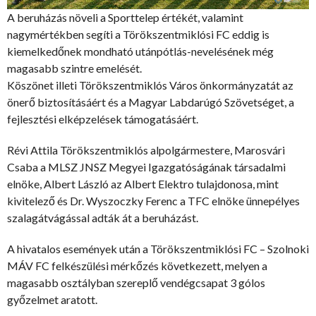
A beruházás növeli a Sporttelep értékét, valamint
nagymértékben segíti a Törökszentmiklósi FC eddig is
kiemelkedőnek mondható utánpótlás-nevelésének még
magasabb szintre emelését.
Köszönet illeti Törökszentmiklós Város önkormányzatát az
önerő biztosításáért és a Magyar Labdarúgó Szövetséget, a
fejlesztési elképzelések támogatásáért.
Révi Attila Törökszentmiklós alpolgármestere, Marosvári
Csaba a MLSZ JNSZ Megyei Igazgatóságának társadalmi
elnöke, Albert László az Albert Elektro tulajdonosa, mint
kivitelező és Dr. Wyszoczky Ferenc a TFC elnöke ünnepélyes
szalagátvágással adták át a beruházást.
A hivatalos események után a Törökszentmiklósi FC – Szolnoki
MÁV FC felkészülési mérkőzés következett, melyen a
magasabb osztályban szereplő vendégcsapat 3 gólos
győzelmet aratott.