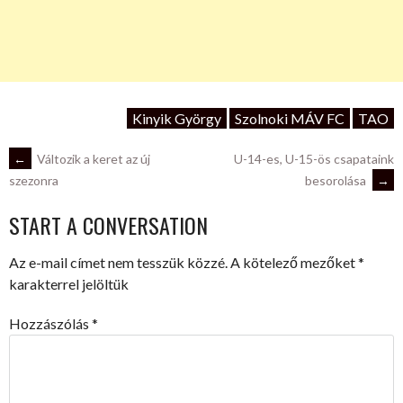
Kinyik György
Szolnoki MÁV FC
TAO
POST
←
Változik a keret az új
U-14-es, U-15-ös csapataink
besorolása
→
szezonra
NAVIGATION
START A CONVERSATION
Az e-mail címet nem tesszük közzé.
A kötelező mezőket
*
karakterrel jelöltük
Hozzászólás
*