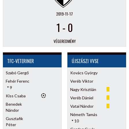
2019-11-17
1
-
0
VÉGEREDMÉNY
TFC-VETERINER
ÚJSZÁSZI VVSE
Szabó Gergő
Kovács György
Fehér Ferenc
Veréb Viktor
9
Nagy Krisztián
Kiss Csaba
Veréb Dániel
Benedek
Vatai Nándor
Nándor
Németh Tamás
Gusztafik
10
Péter