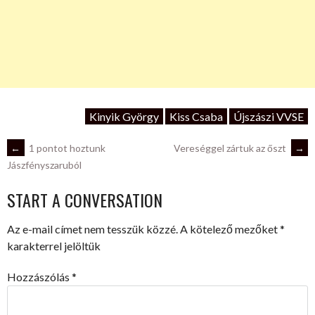
Kinyik György
Kiss Csaba
Újszászi VVSE
POST
←
1 pontot hoztunk
Vereséggel zártuk az őszt
→
Jászfényszaruból
NAVIGATION
START A CONVERSATION
Az e-mail címet nem tesszük közzé.
A kötelező mezőket
*
karakterrel jelöltük
Hozzászólás
*