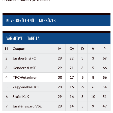
KÖVETKEZŐ FELNŐTT MÉRKŐZÉS
VÁRMEGYEI I. TABELLA
H
Csapat
M
Gy
D
V
P
2
Jászberényi FC
28
22
3
3
69
3
Kenderesi VSE
29
21
3
5
66
4
TFC-Veteriner
30
17
5
8
56
5
Zagyvarékasi KSE
28
16
6
6
54
6
Szajol KLK
29
16
3
10
51
7
Jászfényszaru VSE
28
14
5
9
47