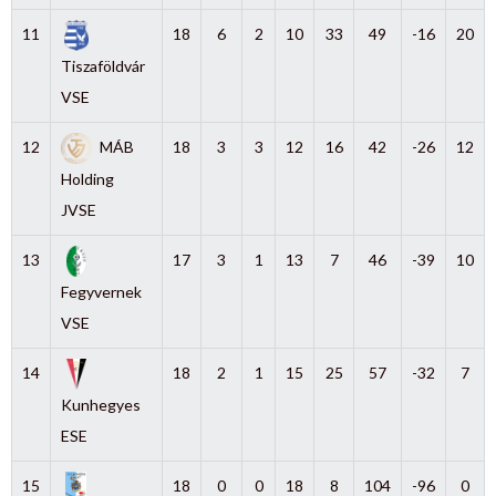
11
18
6
2
10
33
49
-16
20
Tiszaföldvár
VSE
12
MÁB
18
3
3
12
16
42
-26
12
Holding
JVSE
13
17
3
1
13
7
46
-39
10
Fegyvernek
VSE
14
18
2
1
15
25
57
-32
7
Kunhegyes
ESE
15
18
0
0
18
8
104
-96
0