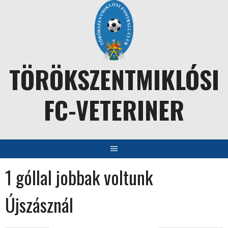
Skip
to
content
TÖRÖKSZENTMIKLÓSI
FC-VETERINER
1 góllal jobbak voltunk
Újszásznál