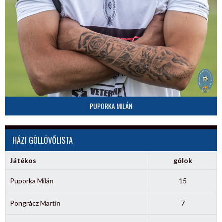
PUPORKA MILÁN
HÁZI GÓLLÖVŐLISTA
Játékos
gólok
Puporka Milán
15
Pongrácz Martin
7