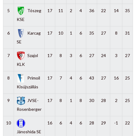
5
Tószeg
17
11
2
4
36
22
14
35
KSE
6
Karcag
17
10
1
6
35
27
8
31
SE
7
Szajol
17
8
3
6
27
24
3
27
KLK
8
Primoil
17
7
4
6
43
27
16
25
Kisújszállás
9
JVSE-
17
8
1
8
30
28
2
25
Rosenberger
10
16
6
4
6
28
29
-1
22
Jánoshida SE