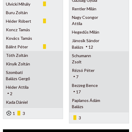
Gazdag Gyula
Ulvicki Mihály
Rentler Milán
Buru Zoltán
Nagy Csongor
Héder Róbert
Attila
Koncz Tamás
Hegedűs Milán
Kovács Tamás
Jánosik Sándor
Bálint Péter
Balázs
12
Tóth Zoltán
Schumann
Zsolt
Kinyik Zoltán
Rézsó Péter
Szombati
7
Balázs Gergő
Bezzeg Bence
Héder Attila
17
2
Paplanos Ádám
Kada Dániel
Balázs
1
3
3