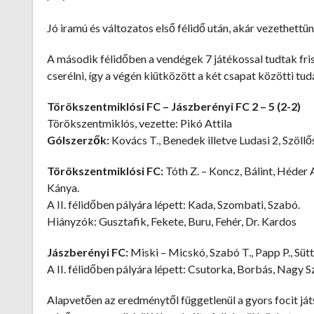
Jó iramú és változatos első félidő után, akár vezethettün
A második félidőben a vendégek 7 játékossal tudtak fri
cserélni, így a végén kiütközött a két csapat közötti tu
Törökszentmiklósi FC – Jászberényi FC 2 – 5 (2-2)
Törökszentmiklós, vezette: Pikó Attila
Gólszerzők:
Kovács T., Benedek illetve Ludasi 2, Szöllős
Törökszentmiklósi FC:
Tóth Z. – Koncz, Bálint, Héder 
Kánya.
A II. félidőben pályára lépett: Kada, Szombati, Szabó.
Hiányzók: Gusztafik, Fekete, Buru, Fehér, Dr. Kardos
Jászberényi FC:
Miski – Micskó, Szabó T., Papp P., Süttő
A II. félidőben pályára lépett: Csutorka, Borbás, Nagy Sz
Alapvetően az eredménytől függetlenül a gyors focit já