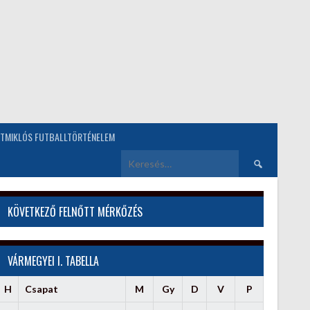
TMIKLÓS FUTBALLTÖRTÉNELEM
Keresés:
KÖVETKEZŐ FELNŐTT MÉRKŐZÉS
VÁRMEGYEI I. TABELLA
H
Csapat
M
Gy
D
V
P