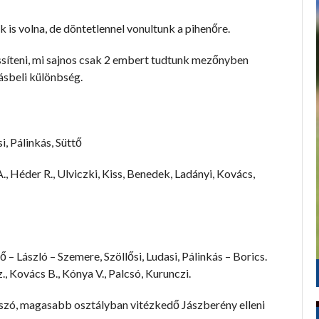
k is volna, de döntetlennel vonultunk a pihenőre.
ssíteni, mi sajnos csak 2 embert tudtunk mezőnyben
dásbeli különbség.
i, Pálinkás, Süttő
A., Héder R., Ulviczki, Kiss, Benedek, Ladányi, Kovács,
 – László – Szemere, Szöllősi, Ludasi, Pálinkás – Borics.
., Kovács B., Kónya V., Palcsó, Kurunczi.
tszó, magasabb osztályban vitézkedő Jászberény elleni