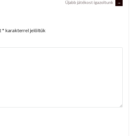
Újabb játékost igazoltunk
→
t
*
karakterrel jelöltük