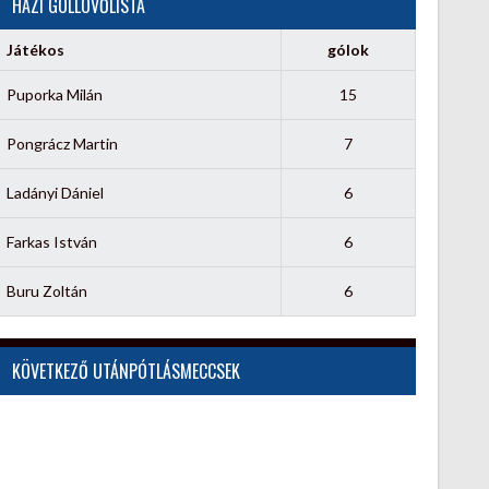
HÁZI GÓLLÖVŐLISTA
Játékos
gólok
Puporka Milán
15
Pongrácz Martin
7
Ladányi Dániel
6
Farkas István
6
Buru Zoltán
6
KÖVETKEZŐ UTÁNPÓTLÁSMECCSEK