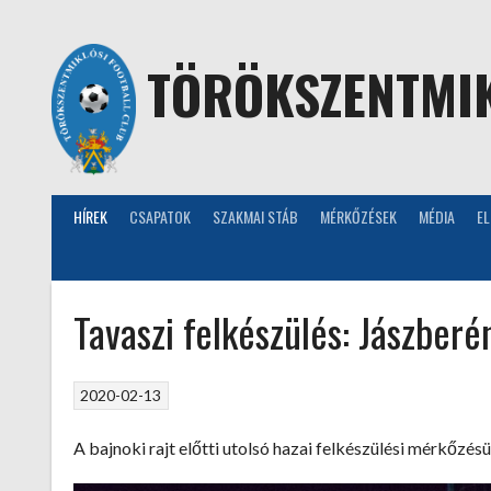
Skip
to
content
TÖRÖKSZENTMIK
HÍREK
CSAPATOK
SZAKMAI STÁB
MÉRKŐZÉSEK
MÉDIA
E
Tavaszi felkészülés: Jászberé
2020-02-13
A bajnoki rajt előtti utolsó hazai felkészülési mérkőzés