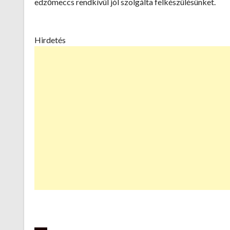
edzőmeccs rendkívül jól szolgálta felkészülésünket.
Hirdetés