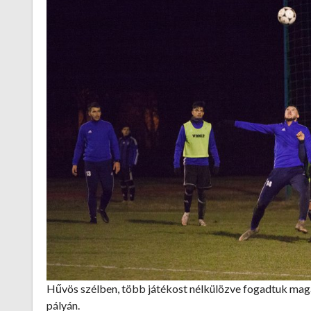
Hűvös szélben, több játékost nélkülözve fogadtuk magas
pályán.