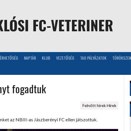
LÓSI FC-VETERINER
LÉRHETŐSÉG
NAPTÁR
KLUB
VEZETŐSÉG
TAO PÁLYÁZATOK
TÖRÖKSZEN
nyt fogadtuk
Felnőtt hírek
Hírek
ünket az NBIII-as Jászberényi FC ellen játszottuk.