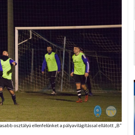
abb osztályú ellenfelünket a pályavilágítással ellátott „B”