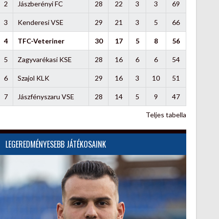
2
Jászberényi FC
28
22
3
3
69
3
Kenderesi VSE
29
21
3
5
66
4
TFC-Veteriner
30
17
5
8
56
5
Zagyvarékasi KSE
28
16
6
6
54
6
Szajol KLK
29
16
3
10
51
7
Jászfényszaru VSE
28
14
5
9
47
Teljes tabella
LEGEREDMÉNYESEBB JÁTÉKOSAINK