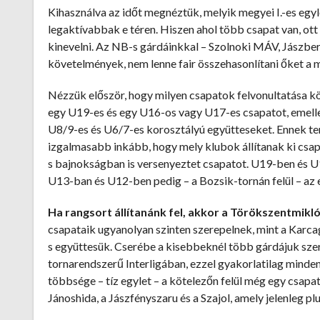
Kihasználva az időt megnéztük, melyik megyei I.-es egyl
legaktívabbak e téren. Hiszen ahol több csapat van, ot
kinevelni. Az NB-s gárdáinkkal – Szolnoki MÁV, Jászbe
követelmények, nem lenne fair összehasonlítani őket a
Nézzük először, hogy milyen csapatok felvonultatása kö
egy U19-es és egy U16-os vagy U17-es csapatot, emell
U8/9-es és U6/7-es korosztályú együtteseket. Ennek ter
izgalmasabb inkább, hogy mely klubok állítanak ki csap
s bajnokságban is versenyeztet csapatot. U19-ben és U
U13-ban és U12-ben pedig – a Bozsik-tornán felül – az e
Ha rangsort állítanánk fel, akkor a Törökszentmikl
csapataik ugyanolyan szinten szerepelnek, mint a Karc
s együttesük. Cserébe a kisebbeknél több gárdájuk szer
tornarendszerű Interligában, ezzel gyakorlatilag minden
többsége – tíz egylet – a kötelezőn felül még egy csapat
Jánoshida, a Jászfényszaru és a Szajol, amely jelenleg p