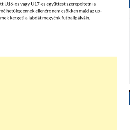
tt U16-os vagy U17-es együttest szerepeltetni a
élhetőleg ennek ellenére nem csökken majd az up-
ermek kergeti a labdát megyénk futballpályáin.