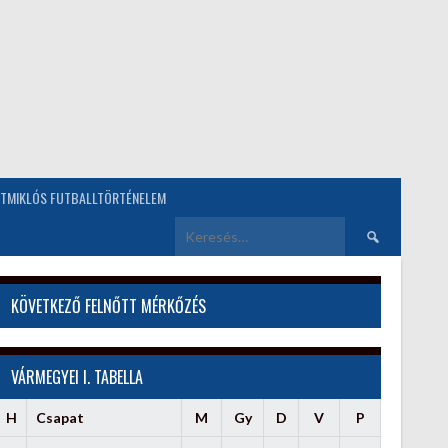
TMIKLÓS FUTBALLTÖRTÉNELEM
Keresés:
KÖVETKEZŐ FELNŐTT MÉRKŐZÉS
VÁRMEGYEI I. TABELLA
H
Csapat
M
Gy
D
V
P