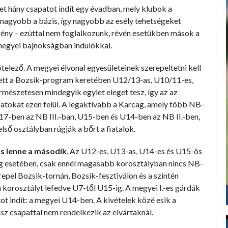
et hány csapatot indít egy évadban, mely klubok a
t nagyobb a bázis, így nagyobb az esély tehetségeket
rény – ezúttal nem foglalkozunk, révén esetükben mások a
 megyei bajnokságban indulókkal.
telező. A megyei élvonal egyesületeinek szerepeltetni kell
ett a Bozsik-program keretében U12/13-as, U10/11-es,
mészetesen mindegyik egylet eleget tesz, így az az
atokat ezen felül. A legaktívabb a Karcag, amely több NB-
17-ben az NB III.-ban, U15-ben és U14-ben az NB II.-ben,
lső osztályban rúgják a bőrt a fiatalok.
ós lenne a második
. Az U12-es, U13-as, U14-es és U15-ös
ag esetében, csak ennél magasabb korosztályban nincs NB-
epel Bozsik-tornán, Bozsik-fesztiválon és a szintén
 korosztályt lefedve U7-től U15-ig. A megyei I.-es gárdák
ot indít: a megyei U14-ben. A kivételek közé esik a
lusz csapattal nem rendelkezik az elvártaknál.