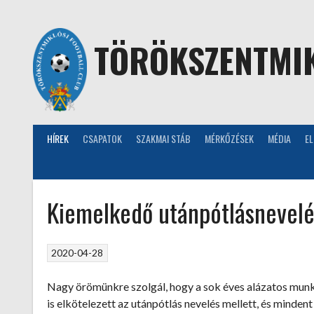
Skip
to
content
TÖRÖKSZENTMIK
HÍREK
CSAPATOK
SZAKMAI STÁB
MÉRKŐZÉSEK
MÉDIA
E
Kiemelkedő utánpótlásnevel
2020-04-28
Nagy örömünkre szolgál, hogy a sok éves alázatos munk
is elkötelezett az utánpótlás nevelés mellett, és minden