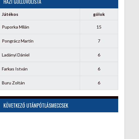
HÁZI GÓLLÖVŐLISTA
Játékos
gólok
Puporka Milán
15
Pongrácz Martin
7
Ladányi Dániel
6
Farkas István
6
Buru Zoltán
6
KÖVETKEZŐ UTÁNPÓTLÁSMECCSEK