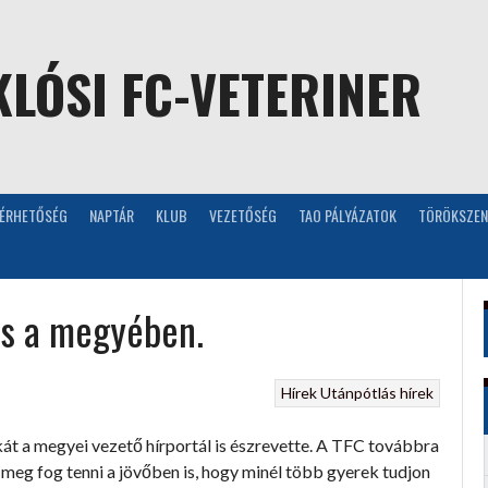
LÓSI FC-VETERINER
LÉRHETŐSÉG
NAPTÁR
KLUB
VEZETŐSÉG
TAO PÁLYÁZATOK
TÖRÖKSZEN
és a megyében.
Hírek
Utánpótlás hírek
át a megyei vezető hírportál is észrevette. A TFC továbbra
t meg fog tenni a jövőben is, hogy minél több gyerek tudjon