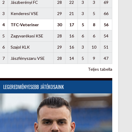
2
Jászberényi FC
28
22
3
3
69
3
Kenderesi VSE
29
21
3
5
66
4
TFC-Veteriner
30
17
5
8
56
5
Zagyvarékasi KSE
28
16
6
6
54
6
Szajol KLK
29
16
3
10
51
7
Jászfényszaru VSE
28
14
5
9
47
Teljes tabella
LEGEREDMÉNYESEBB JÁTÉKOSAINK