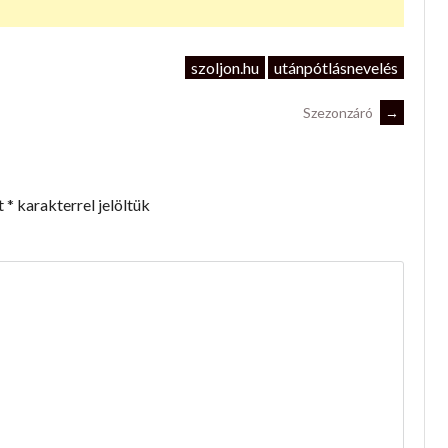
szoljon.hu
utánpótlásnevelés
Szezonzáró
→
t
*
karakterrel jelöltük