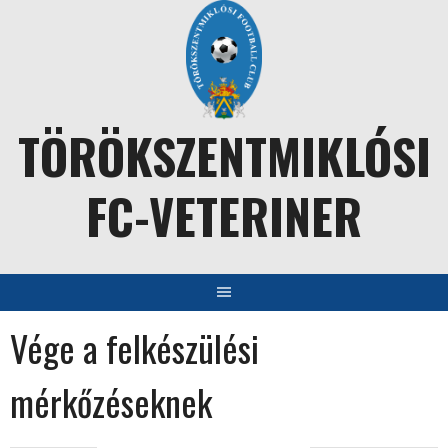
Skip
to
content
TÖRÖKSZENTMIKLÓSI
FC-VETERINER
Vége a felkészülési
mérkőzéseknek