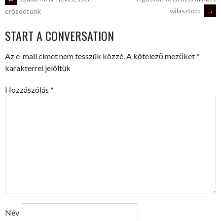
POST
választott
→
erősödtünk
NAVIGATION
START A CONVERSATION
Az e-mail címet nem tesszük közzé.
A kötelező mezőket
*
karakterrel jelöltük
Hozzászólás
*
Név