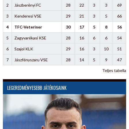
2
Jászberényi FC
28
22
3
3
69
3
Kenderesi VSE
29
21
3
5
66
4
TFC-Veteriner
30
17
5
8
56
5
Zagyvarékasi KSE
28
16
6
6
54
6
Szajol KLK
29
16
3
10
51
7
Jászfényszaru VSE
28
14
5
9
47
Teljes tabella
LEGEREDMÉNYESEBB JÁTÉKOSAINK