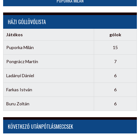
PUPORKA MILÁN
HÁZI GÓLLÖVŐLISTA
Játékos
gólok
Puporka Milán
15
Pongrácz Martin
7
Ladányi Dániel
6
Farkas István
6
Buru Zoltán
6
KÖVETKEZŐ UTÁNPÓTLÁSMECCSEK