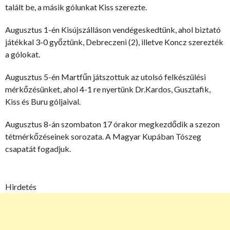
talált be, a másik gólunkat Kiss szerezte.
Augusztus 1-én Kisújszálláson vendégeskedtünk, ahol biztató
játékkal 3-0 győztünk, Debreczeni (2), illetve Koncz szerezték
a gólokat.
Augusztus 5-én Martfűn játszottuk az utolsó felkészülési
mérkőzésünket, ahol 4-1 re nyertünk Dr.Kardos, Gusztafik,
Kiss és Buru góljaival.
Augusztus 8-án szombaton 17 órakor megkezdődik a szezon
tétmérkőzéseinek sorozata. A Magyar Kupában Tószeg
csapatát fogadjuk.
Hirdetés