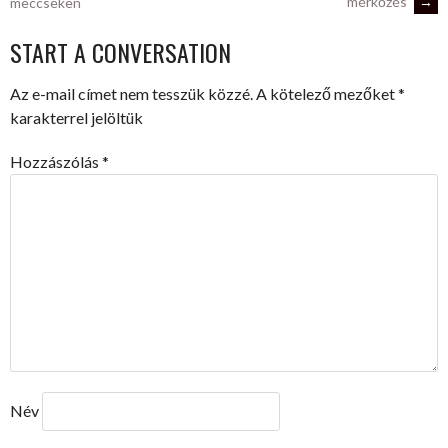
mérkőzés
→
meccseken
NAVIGATION
START A CONVERSATION
Az e-mail címet nem tesszük közzé.
A kötelező mezőket
*
karakterrel jelöltük
Hozzászólás
*
Név