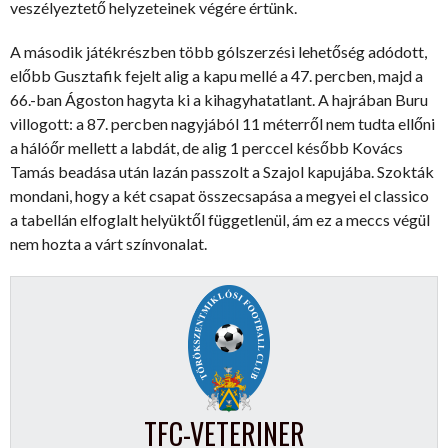
veszélyeztető helyzeteinek végére értünk.
A második játékrészben több gólszerzési lehetőség adódott,
előbb Gusztafik fejelt alig a kapu mellé a 47. percben, majd a
66.-ban Ágoston hagyta ki a kihagyhatatlant. A hajrában Buru
villogott: a 87. percben nagyjából 11 méterről nem tudta ellőni
a hálóőr mellett a labdát, de alig 1 perccel később Kovács
Tamás beadása után lazán passzolt a Szajol kapujába. Szokták
mondani, hogy a két csapat összecsapása a megyei el classico
a tabellán elfoglalt helyüktől függetlenül, ám ez a meccs végül
nem hozta a várt színvonalat.
TFC-VETERINER