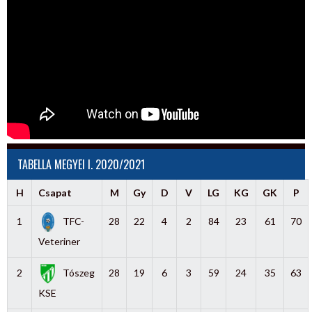
TABELLA MEGYEI I. 2020/2021
H
Csapat
M
Gy
D
V
LG
KG
GK
P
1
TFC-
28
22
4
2
84
23
61
70
Veteriner
2
Tószeg
28
19
6
3
59
24
35
63
KSE