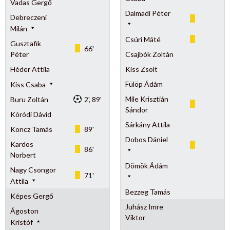
Vadas Gergő
Dalmadi Péter
Debreczeni
Milán
Csúri Máté
Gusztafik
66'
Péter
Csajbók Zoltán
Héder Attila
Kiss Zsolt
Fülöp Ádám
Kiss Csaba
Mile Krisztián
Buru Zoltán
2', 89'
Sándor
Kóródi Dávid
Sárkány Attila
Koncz Tamás
89'
Dobos Dániel
Kardos
86'
Norbert
Dömök Ádám
Nagy Csongor
71'
Attila
Bezzeg Tamás
Képes Gergő
Juhász Imre
Ágoston
Viktor
Kristóf