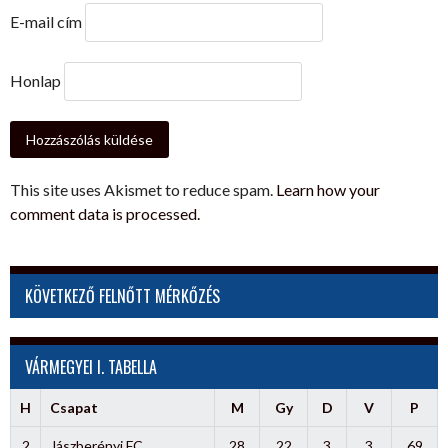
E-mail cím
Honlap
This site uses Akismet to reduce spam.
Learn how your
comment data is processed.
KÖVETKEZŐ FELNŐTT MÉRKŐZÉS
VÁRMEGYEI I. TABELLA
H
Csapat
M
Gy
D
V
P
2
Jászberényi FC
28
22
3
3
69