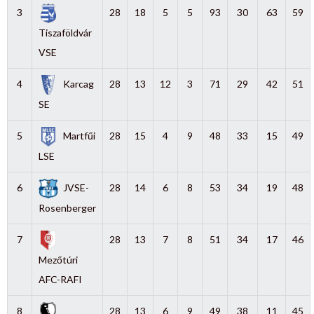
3
28
18
5
5
93
30
63
59
Tiszaföldvár
VSE
4
Karcag
28
13
12
3
71
29
42
51
SE
5
Martfűi
28
15
4
9
48
33
15
49
LSE
6
JVSE-
28
14
6
8
53
34
19
48
Rosenberger
7
28
13
7
8
51
34
17
46
Mezőtúri
AFC-RAFI
8
28
13
6
9
49
38
11
45