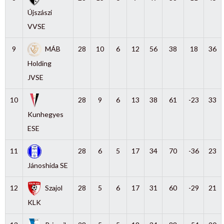
Újszászi
VVSE
9
MÁB
28
10
6
12
56
38
18
36
Holding
JVSE
10
28
9
6
13
38
61
-23
33
Kunhegyes
ESE
11
28
6
5
17
34
70
-36
23
Jánoshida SE
12
Szajol
28
5
6
17
31
60
-29
21
KLK