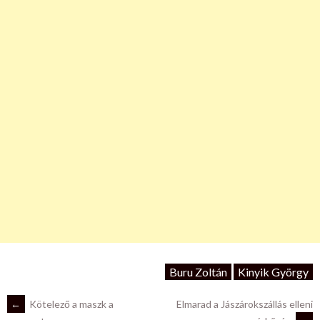
Buru Zoltán
Kinyik György
POST
←
Kötelező a maszk a
Elmarad a Jászárokszállás elleni