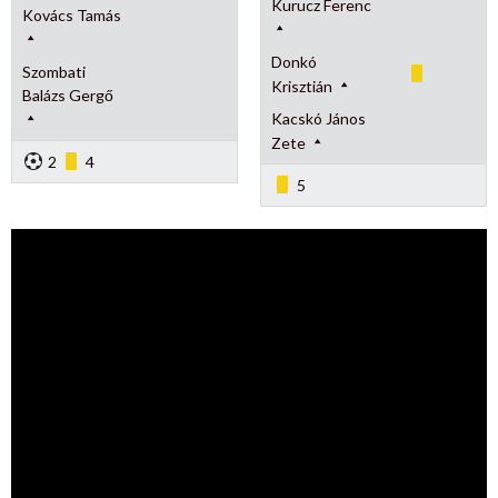
Kurucz Ferenc
Kovács Tamás
Donkó
Szombati
Krisztián
Balázs Gergő
Kacskó János
Zete
2
4
5