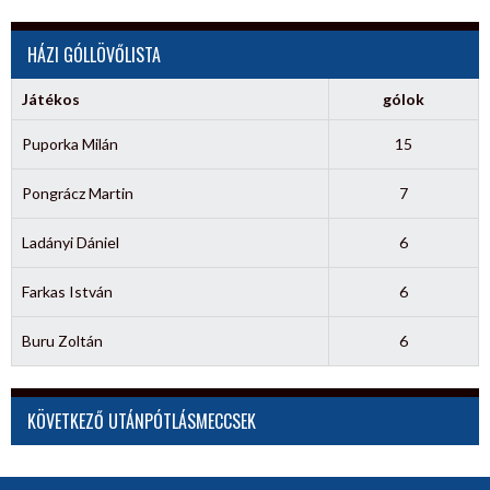
HÁZI GÓLLÖVŐLISTA
Játékos
gólok
Puporka Milán
15
Pongrácz Martin
7
Ladányi Dániel
6
Farkas István
6
Buru Zoltán
6
KÖVETKEZŐ UTÁNPÓTLÁSMECCSEK