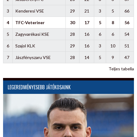
3
Kenderesi VSE
29
21
3
5
66
4
TFC-Veteriner
30
17
5
8
56
5
Zagyvarékasi KSE
28
16
6
6
54
6
Szajol KLK
29
16
3
10
51
7
Jászfényszaru VSE
28
14
5
9
47
Teljes tabella
LEGEREDMÉNYESEBB JÁTÉKOSAINK