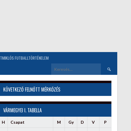
TMIKLÓS FUTBALLTÖRTÉNELEM
Keresés:
KÖVETKEZŐ FELNŐTT MÉRKŐZÉS
VÁRMEGYEI I. TABELLA
H
Csapat
M
Gy
D
V
P