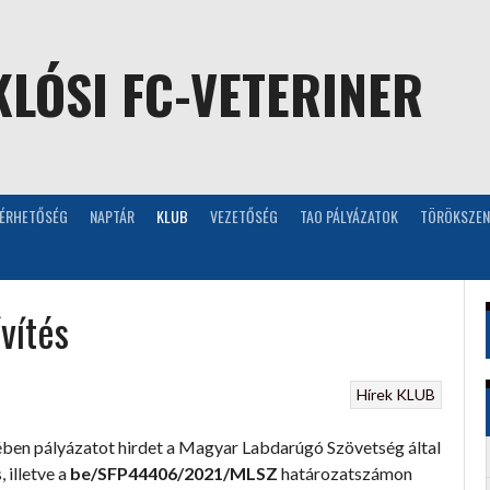
LÓSI FC-VETERINER
LÉRHETŐSÉG
NAPTÁR
KLUB
VEZETŐSÉG
TAO PÁLYÁZATOK
TÖRÖKSZEN
vítés
Hírek
KLUB
tében pályázatot hirdet a Magyar Labdarúgó Szövetség által
 illetve a
be/SFP44406/2021/MLSZ
határozatszámon