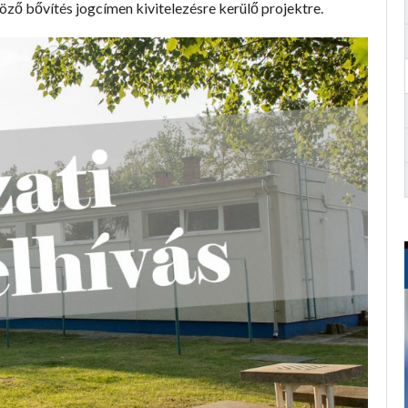
ző bővítés jogcímen kivitelezésre kerülő projektre.