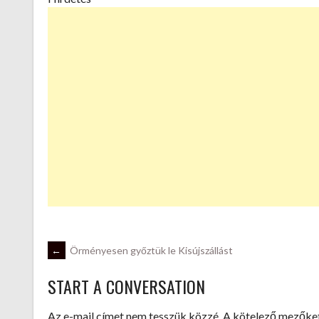
POST
←
Örményesen győztük le Kisújszállást
START A CONVERSATION
NAVIGATION
Az e-mail címet nem tesszük közzé.
A kötelező mezőke