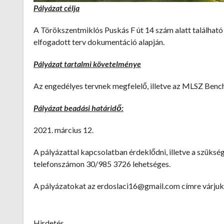
Pályázat célja
A Törökszentmiklós Puskás F út 14 szám alatt található
elfogadott terv dokumentáció alapján.
Pályázat tartalmi követelménye
Az engedélyes tervnek megfelelő, illetve az MLSZ Bench
Pályázat beadási határidő:
2021. március 12.
A pályázattal kapcsolatban érdeklődni, illetve a szük
telefonszámon 30/985 3726 lehetséges.
A pályázatokat az erdoslaci16@gmail.com címre várjuk
Hirdetés