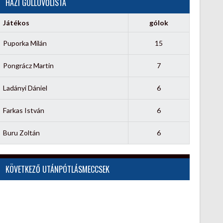
HÁZI GÓLLÖVŐLISTA
Játékos
gólok
Puporka Milán
15
Pongrácz Martin
7
Ladányi Dániel
6
Farkas István
6
Buru Zoltán
6
KÖVETKEZŐ UTÁNPÓTLÁSMECCSEK