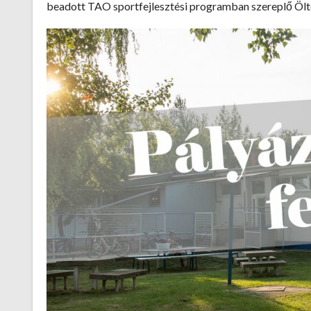
beadott TAO sportfejlesztési programban szereplő Öltö