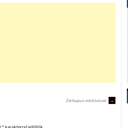
Zártkapus mérkőzések
→
t
*
karakterrel jelöltük