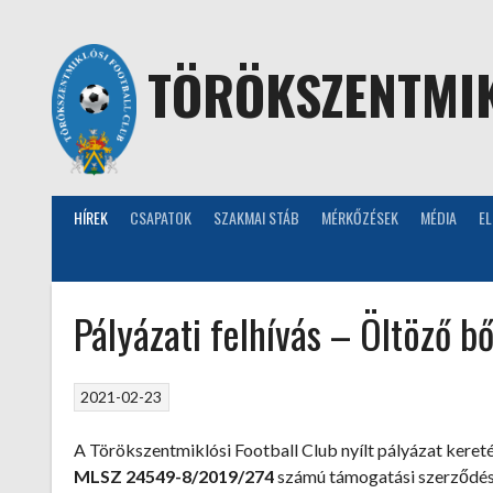
Skip
to
content
TÖRÖKSZENTMIK
HÍREK
CSAPATOK
SZAKMAI STÁB
MÉRKŐZÉSEK
MÉDIA
E
Pályázati felhívás – Öltöző bő
2021-02-23
A Törökszentmiklósi Football Club nyílt pályázat kere
MLSZ 24549-8/2019/274
számú támogatási szerződés,