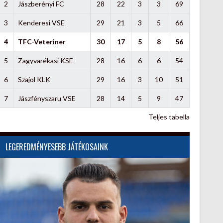
2
Jászberényi FC
28
22
3
3
69
3
Kenderesi VSE
29
21
3
5
66
4
TFC-Veteriner
30
17
5
8
56
5
Zagyvarékasi KSE
28
16
6
6
54
6
Szajol KLK
29
16
3
10
51
7
Jászfényszaru VSE
28
14
5
9
47
Teljes tabella
LEGEREDMÉNYESEBB JÁTÉKOSAINK