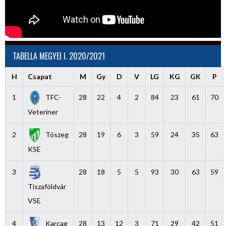
TABELLA MEGYEI I. 2020/2021
H
Csapat
M
Gy
D
V
LG
KG
GK
P
1
TFC-
28
22
4
2
84
23
61
70
Veteriner
2
Tószeg
28
19
6
3
59
24
35
63
KSE
3
28
18
5
5
93
30
63
59
Tiszaföldvár
VSE
4
Karcag
28
13
12
3
71
29
42
51