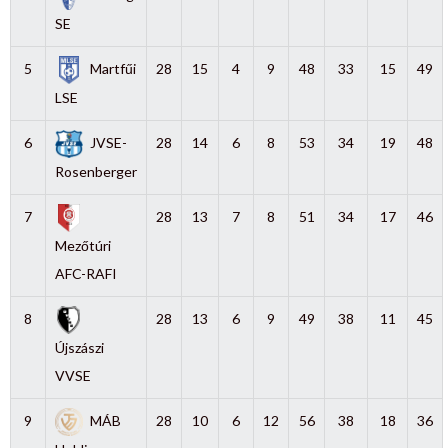
SE
5
Martfűi
28
15
4
9
48
33
15
49
LSE
6
JVSE-
28
14
6
8
53
34
19
48
Rosenberger
7
28
13
7
8
51
34
17
46
Mezőtúri
AFC-RAFI
8
28
13
6
9
49
38
11
45
Újszászi
VVSE
9
MÁB
28
10
6
12
56
38
18
36