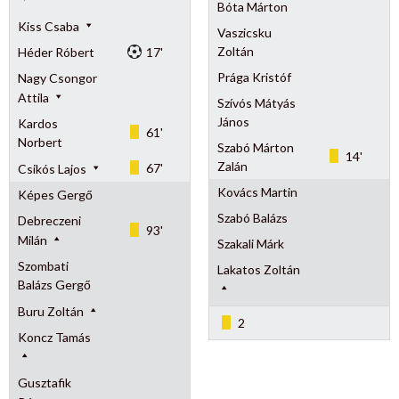
Bóta Márton
Kiss Csaba
Vaszicsku
Zoltán
Héder Róbert
17'
Prága Kristóf
Nagy Csongor
Attila
Szívós Mátyás
János
Kardos
61'
Norbert
Szabó Márton
14'
Zalán
67'
Csikós Lajos
Kovács Martin
Képes Gergő
Szabó Balázs
Debreczeni
93'
Milán
Szakali Márk
Szombati
Lakatos Zoltán
Balázs Gergő
Buru Zoltán
2
Koncz Tamás
Gusztafik