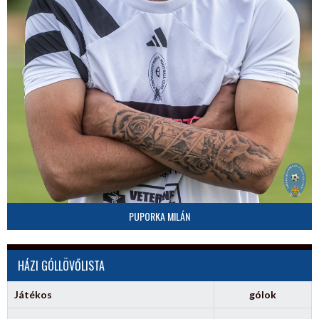
PUPORKA MILÁN
HÁZI GÓLLÖVŐLISTA
Játékos
gólok