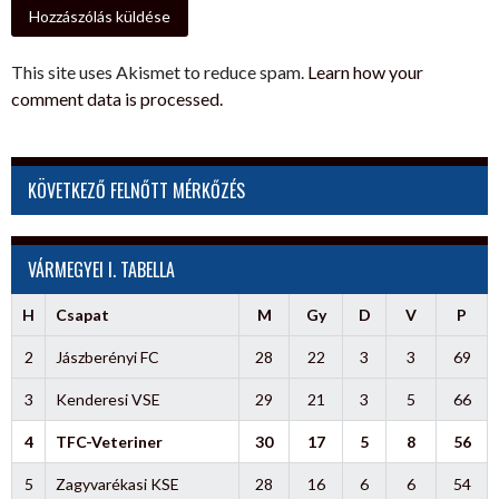
This site uses Akismet to reduce spam.
Learn how your
comment data is processed.
KÖVETKEZŐ FELNŐTT MÉRKŐZÉS
VÁRMEGYEI I. TABELLA
H
Csapat
M
Gy
D
V
P
2
Jászberényi FC
28
22
3
3
69
3
Kenderesi VSE
29
21
3
5
66
4
TFC-Veteriner
30
17
5
8
56
5
Zagyvarékasi KSE
28
16
6
6
54