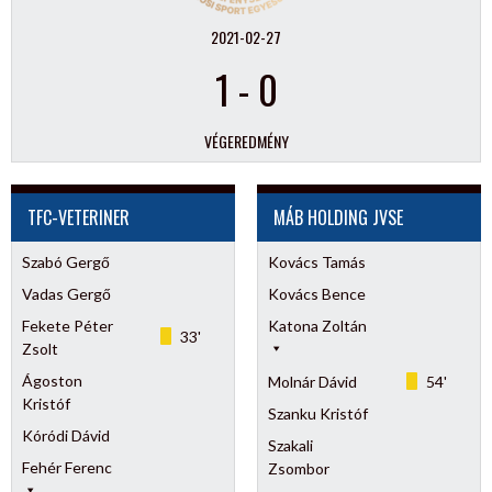
2021-02-27
1
-
0
VÉGEREDMÉNY
TFC-VETERINER
MÁB HOLDING JVSE
Szabó Gergő
Kovács Tamás
Vadas Gergő
Kovács Bence
Fekete Péter
Katona Zoltán
33'
Zsolt
Ágoston
Molnár Dávid
54'
Kristóf
Szanku Kristóf
Kóródi Dávid
Szakali
Fehér Ferenc
Zsombor