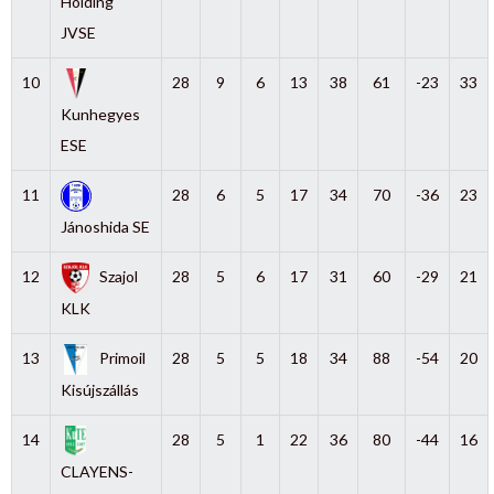
Holding
JVSE
10
28
9
6
13
38
61
-23
33
Kunhegyes
ESE
11
28
6
5
17
34
70
-36
23
Jánoshida SE
12
Szajol
28
5
6
17
31
60
-29
21
KLK
13
Primoil
28
5
5
18
34
88
-54
20
Kisújszállás
14
28
5
1
22
36
80
-44
16
CLAYENS-