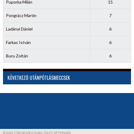
Puporka Milán
15
Pongrácz Martin
7
Ladányi Dániel
6
Farkas István
6
Buru Zoltán
6
KÖVETKEZŐ UTÁNPÓTLÁSMECCSEK
© 2026 TÖRÖKSZENTMIKLÓSI FC-VETERINER