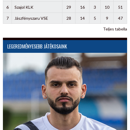
6
Szajol KLK
29
16
3
10
51
7
Jászfényszaru VSE
28
14
5
9
47
Teljes tabella
LEGEREDMÉNYESEBB JÁTÉKOSAINK