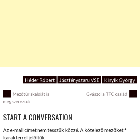
Héder Róbert
Jászfényszaru VSE
Kinyik György
POST
←
Mezőtúr skalpját is
Gyászol a TFC család
→
megszereztük
NAVIGATION
START A CONVERSATION
Az e-mail címet nem tesszük közzé.
A kötelező mezőket
*
karakterrel jelöltük