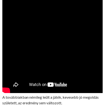
A továbbiakban némileg leült a játék, kevesebb jó megoldás
született, az eredmény sem változott.