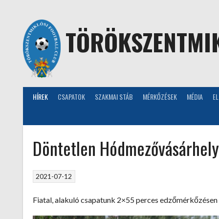
Skip
to
content
TÖRÖKSZENTMIK
HÍREK
CSAPATOK
SZAKMAI STÁB
MÉRKŐZÉSEK
MÉDIA
E
Döntetlen Hódmezővásárhely
2021-07-12
Fiatal, alakuló csapatunk 2×55 perces edzőmérkőzésen 