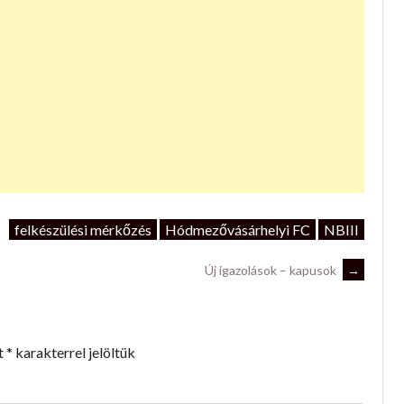
felkészülési mérkőzés
Hódmezővásárhelyi FC
NBIII
Új igazolások – kapusok
→
t
*
karakterrel jelöltük