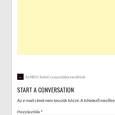
POST
←
Az NBIII Keleti csoportjába kerültünk
START A CONVERSATION
NAVIGATION
Az e-mail címet nem tesszük közzé.
A kötelező mezőke
Hozzászólás
*