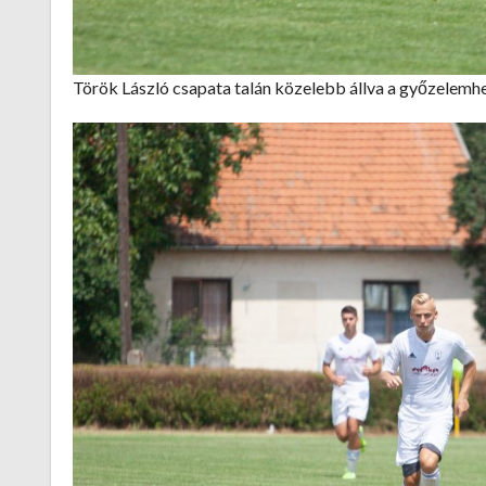
Török László csapata talán közelebb állva a győzelemhez