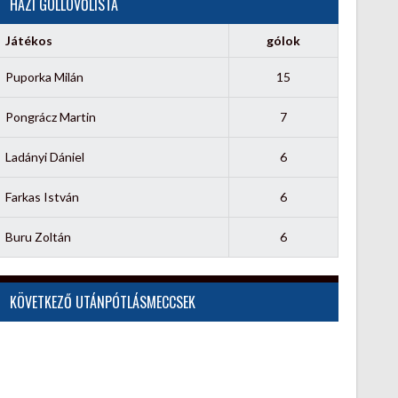
HÁZI GÓLLÖVŐLISTA
Játékos
gólok
Puporka Milán
15
Pongrácz Martin
7
Ladányi Dániel
6
Farkas István
6
Buru Zoltán
6
KÖVETKEZŐ UTÁNPÓTLÁSMECCSEK