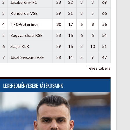
2
Jászberényi FC
28
22
3
3
69
3
Kenderesi VSE
29
21
3
5
66
4
TFC-Veteriner
30
17
5
8
56
5
Zagyvarékasi KSE
28
16
6
6
54
6
Szajol KLK
29
16
3
10
51
7
Jászfényszaru VSE
28
14
5
9
47
Teljes tabella
LEGEREDMÉNYESEBB JÁTÉKOSAINK