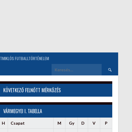
TMIKLÓS FUTBALLTÖRTÉNELEM
Keresés:
KÖVETKEZŐ FELNŐTT MÉRKŐZÉS
VÁRMEGYEI I. TABELLA
H
Csapat
M
Gy
D
V
P