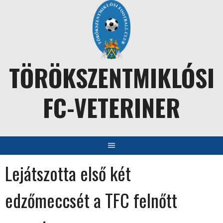
Skip
to
content
TÖRÖKSZENTMIKLÓSI
FC-VETERINER
Lejátszotta első két
edzőmeccsét a TFC felnőtt