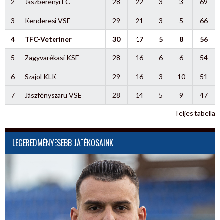
2
Jászberényi FC
28
22
3
3
69
3
Kenderesi VSE
29
21
3
5
66
4
TFC-Veteriner
30
17
5
8
56
5
Zagyvarékasi KSE
28
16
6
6
54
6
Szajol KLK
29
16
3
10
51
7
Jászfényszaru VSE
28
14
5
9
47
Teljes tabella
LEGEREDMÉNYESEBB JÁTÉKOSAINK