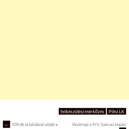
felkészülési mérkőzés
Pilisi LK
POST
←
100 db új labdával várják a
Vasárnap a XIV. Szarvas kupán