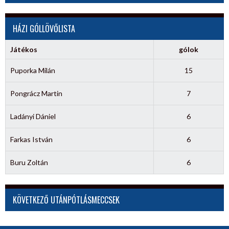
HÁZI GÓLLÖVŐLISTA
Játékos
gólok
Puporka Milán
15
Pongrácz Martin
7
Ladányi Dániel
6
Farkas István
6
Buru Zoltán
6
KÖVETKEZŐ UTÁNPÓTLÁSMECCSEK