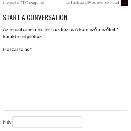
jártunk az U9-es gyerekekkel
→
tavaszt a TFC csapatai
NAVIGATION
START A CONVERSATION
Az e-mail címet nem tesszük közzé.
A kötelező mezőket
*
karakterrel jelöltük
Hozzászólás
*
Név