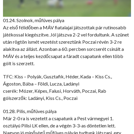
01.24. Szolnok, műfüves pálya
Az első félidőben a MÁV fiatalajai játszottak pár rutinosabb
játékossal kiegészítve. Jól játszva 2-2 vel fordultunk. A szünet
után rögtön ismét vezetést szereztünk Poczai révén 3-2 re
alakitva az állást. Azonban a 60. percben sorcserét csinált a
MÁV és a teljes kezdőcsapat a fáradt csapatunk ellen több
gólt is szerzett.
TFC: Kiss – Polyák, Gusztafik, Héder, Kada – Kiss Cs.,
Ágoston, Bába – Földi, Lucza, Ladányi
cserék: Mózer, Képes, Falusi, Horváth, Poczai, Rab
gólszerzők: Ladányi, Kiss Cs., Poczai
01.28. Pilis, műfüves pálya
Már 2-0 ra is vezetett a csapatunk a Pest vármegyei 1.
osztályú Pilisi LK ellen, de a végén 3-3-as döntetlen lett.
Nagyon jó minőségű műfüves pályán tudtunk játszani, egy