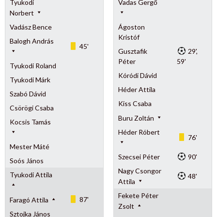
Tyukodi
Vadas Gergő
Norbert
Vadász Bence
Ágoston
Kristóf
Balogh András
45'
Gusztafik
29',
Péter
59'
Tyukodi Roland
Kóródi Dávid
Tyukodi Márk
Héder Attila
Szabó Dávid
Kiss Csaba
Csörögi Csaba
Buru Zoltán
Kocsis Tamás
Héder Róbert
76'
Mester Máté
Szecsei Péter
90'
Soós János
Nagy Csongor
Tyukodi Attila
48'
Attila
Fekete Péter
87'
Faragó Attila
Zsolt
Sztojka János