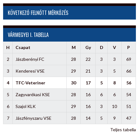
KÖVETKEZŐ FELNŐTT MÉRKŐZÉS
VÁRMEGYEI I. TABELLA
H
Csapat
M
Gy
D
V
P
2
Jászberényi FC
28
22
3
3
69
3
Kenderesi VSE
29
21
3
5
66
4
TFC-Veteriner
30
17
5
8
56
5
Zagyvarékasi KSE
28
16
6
6
54
6
Szajol KLK
29
16
3
10
51
7
Jászfényszaru VSE
28
14
5
9
47
Teljes tabella