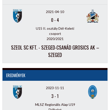
2021-04-10
0
-
4
U15 II. osztály Dél-Keleti
csoport
2020/2021
SZEOL SC KFT. - SZEGED-CSANÁD GROSICS AK –
SZEGED
EREDMÉNYEK
2023-11-11
3
-
1
MLSZ Regionális Alap U19
Délkelet