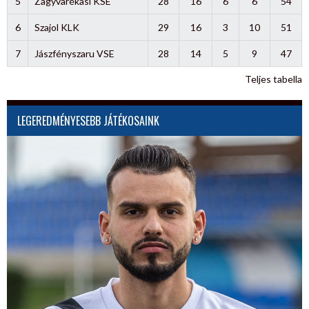
5
Zagyvarékasi KSE
28
16
6
6
54
6
Szajol KLK
29
16
3
10
51
7
Jászfényszaru VSE
28
14
5
9
47
Teljes tabella
LEGEREDMÉNYESEBB JÁTÉKOSAINK