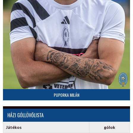
PUPORKA MILÁN
HÁZI GÓLLÖVŐLISTA
Játékos
gólok