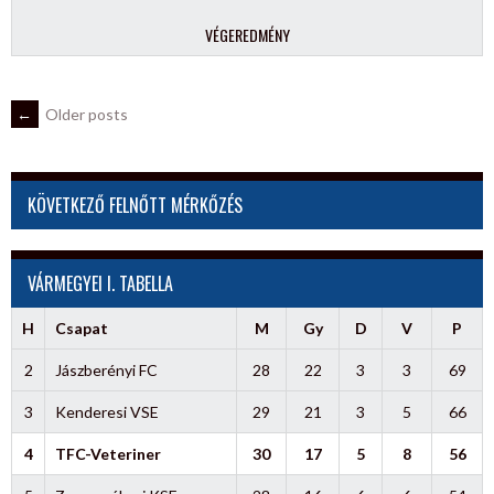
VÉGEREDMÉNY
POSTS
←
Older posts
NAVIGATION
KÖVETKEZŐ FELNŐTT MÉRKŐZÉS
VÁRMEGYEI I. TABELLA
H
Csapat
M
Gy
D
V
P
2
Jászberényi FC
28
22
3
3
69
3
Kenderesi VSE
29
21
3
5
66
4
TFC-Veteriner
30
17
5
8
56