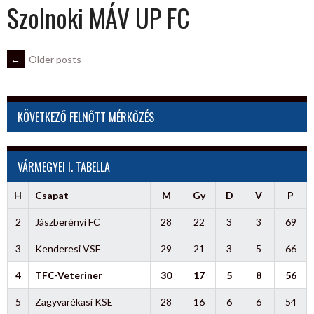
Szolnoki MÁV UP FC
POSTS
←
Older posts
NAVIGATION
KÖVETKEZŐ FELNŐTT MÉRKŐZÉS
VÁRMEGYEI I. TABELLA
H
Csapat
M
Gy
D
V
P
2
Jászberényi FC
28
22
3
3
69
3
Kenderesi VSE
29
21
3
5
66
4
TFC-Veteriner
30
17
5
8
56
5
Zagyvarékasi KSE
28
16
6
6
54