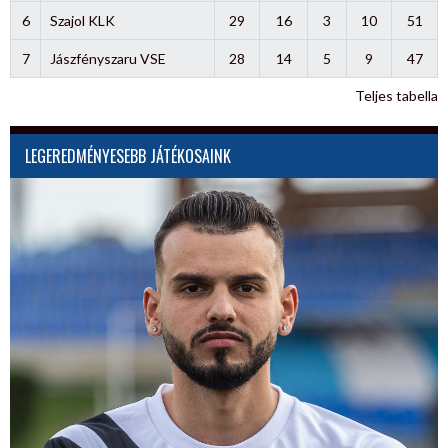
6
Szajol KLK
29
16
3
10
51
7
Jászfényszaru VSE
28
14
5
9
47
Teljes tabella
LEGEREDMÉNYESEBB JÁTÉKOSAINK