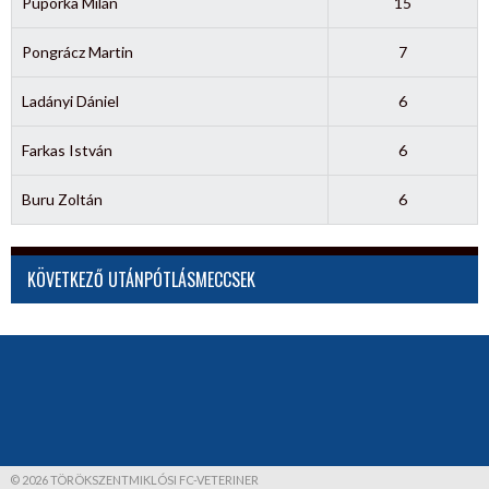
Puporka Milán
15
Pongrácz Martin
7
Ladányi Dániel
6
Farkas István
6
Buru Zoltán
6
KÖVETKEZŐ UTÁNPÓTLÁSMECCSEK
© 2026 TÖRÖKSZENTMIKLÓSI FC-VETERINER