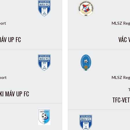
port
MLSZ Regi
MÁV UP FC
VÁC 
port
MLSZ Regi
T
KI MÁV UP FC
TFC-VET