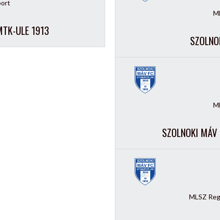
port
ML
MTK-ULE 1913
SZOLNOK
ML
SZOLNOKI MÁV 
MLSZ Regi