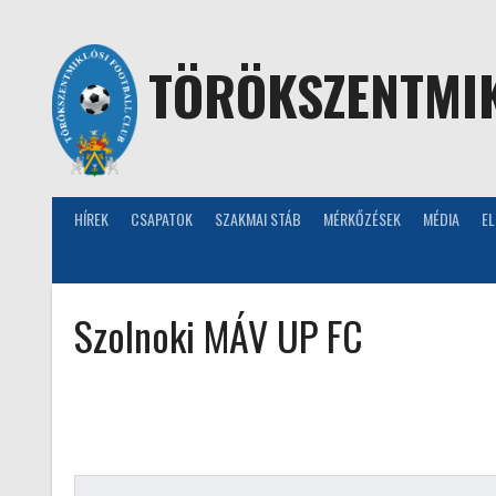
Skip
to
content
TÖRÖKSZENTMIK
HÍREK
CSAPATOK
SZAKMAI STÁB
MÉRKŐZÉSEK
MÉDIA
E
Szolnoki MÁV UP FC