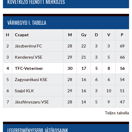
KÖVETKEZŐ FELNŐTT MÉRKŐZÉS
VÁRMEGYEI I. TABELLA
H
Csapat
M
Gy
D
V
P
2
Jászberényi FC
28
22
3
3
69
3
Kenderesi VSE
29
21
3
5
66
4
TFC-Veteriner
30
17
5
8
56
5
Zagyvarékasi KSE
28
16
6
6
54
6
Szajol KLK
29
16
3
10
51
7
Jászfényszaru VSE
28
14
5
9
47
Teljes tabella
LEGEREDMÉNYESEBB JÁTÉKOSAINK