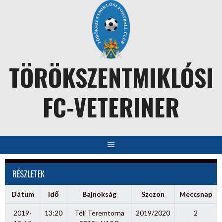
Skip
to
content
TÖRÖKSZENTMIKLÓSI
FC-VETERINER
RÉSZLETEK
Dátum
Idő
Bajnokság
Szezon
Meccsnap
2019-
13:20
Téli Teremtorna
2019/2020
2