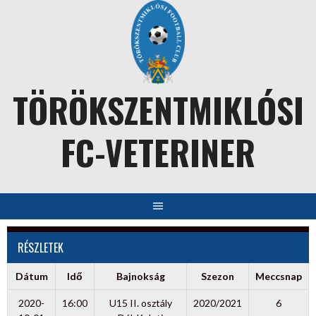
Skip
to
content
TÖRÖKSZENTMIKLÓSI
FC-VETERINER
RÉSZLETEK
Dátum
Idő
Bajnokság
Szezon
Meccsnap
2020-
16:00
U15 II. osztály
2020/2021
6