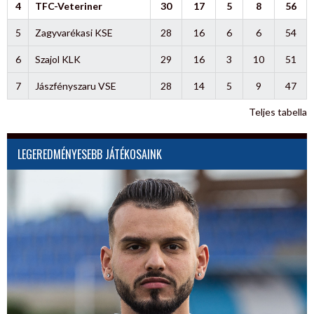
4
TFC-Veteriner
30
17
5
8
56
5
Zagyvarékasi KSE
28
16
6
6
54
6
Szajol KLK
29
16
3
10
51
7
Jászfényszaru VSE
28
14
5
9
47
Teljes tabella
LEGEREDMÉNYESEBB JÁTÉKOSAINK