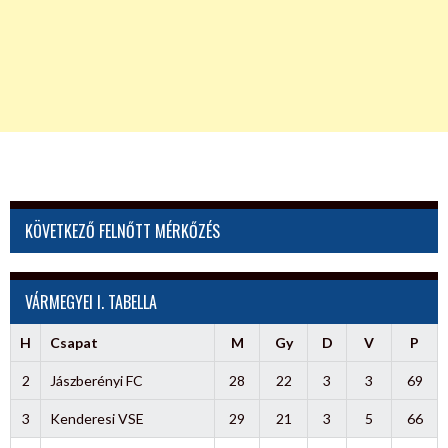
KÖVETKEZŐ FELNŐTT MÉRKŐZÉS
VÁRMEGYEI I. TABELLA
H
Csapat
M
Gy
D
V
P
2
Jászberényi FC
28
22
3
3
69
3
Kenderesi VSE
29
21
3
5
66