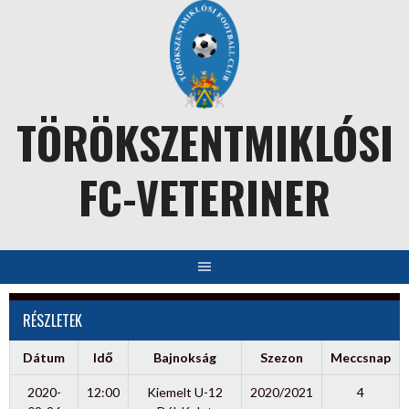
Skip
to
content
TÖRÖKSZENTMIKLÓSI
FC-VETERINER
RÉSZLETEK
Dátum
Idő
Bajnokság
Szezon
Meccsnap
2020-
12:00
Kiemelt U-12
2020/2021
4