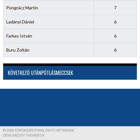
Pongrácz Martin
7
Ladányi Dániel
6
Farkas István
6
Buru Zoltán
6
KÖVETKEZŐ UTÁNPÓTLÁSMECCSEK
© 2026 TÖRÖKSZENTMIKLÓSI FC-VETERINER
DESIGNED BY THEMEBOY