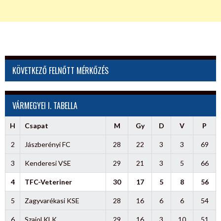
KÖVETKEZŐ FELNŐTT MÉRKŐZÉS
VÁRMEGYEI I. TABELLA
H
Csapat
M
Gy
D
V
P
2
Jászberényi FC
28
22
3
3
69
3
Kenderesi VSE
29
21
3
5
66
4
TFC-Veteriner
30
17
5
8
56
5
Zagyvarékasi KSE
28
16
6
6
54
6
Szajol KLK
29
16
3
10
51