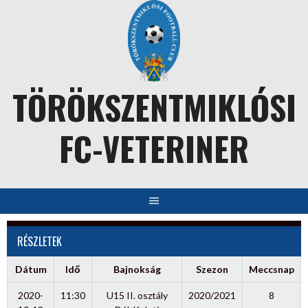
Skip
to
content
TÖRÖKSZENTMIKLÓSI
FC-VETERINER
RÉSZLETEK
Dátum
Idő
Bajnokság
Szezon
Meccsnap
2020-
11:30
U15 II. osztály
2020/2021
8