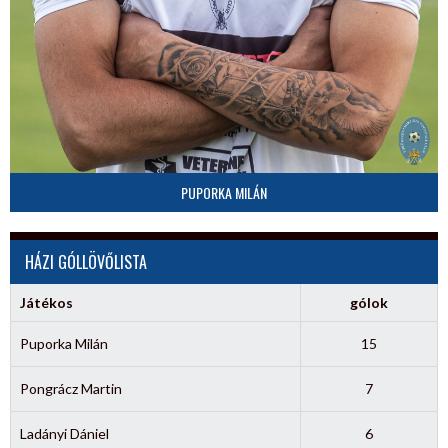
PUPORKA MILÁN
HÁZI GÓLLÖVŐLISTA
Játékos
gólok
Puporka Milán
15
Pongrácz Martin
7
Ladányi Dániel
6