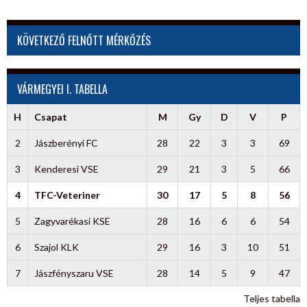
KÖVETKEZŐ FELNŐTT MÉRKŐZÉS
VÁRMEGYEI I. TABELLA
H
Csapat
M
Gy
D
V
P
2
Jászberényi FC
28
22
3
3
69
3
Kenderesi VSE
29
21
3
5
66
4
TFC-Veteriner
30
17
5
8
56
5
Zagyvarékasi KSE
28
16
6
6
54
6
Szajol KLK
29
16
3
10
51
7
Jászfényszaru VSE
28
14
5
9
47
Teljes tabella