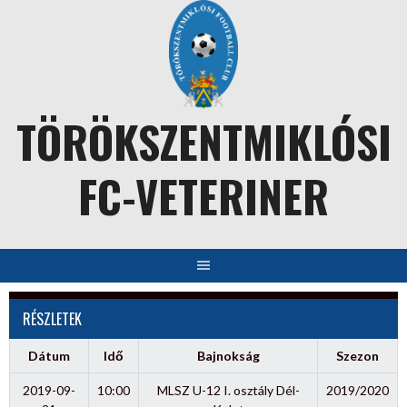
Skip
to
content
TÖRÖKSZENTMIKLÓSI
FC-VETERINER
RÉSZLETEK
Dátum
Idő
Bajnokság
Szezon
2019-09-
10:00
MLSZ U-12 I. osztály Dél-
2019/2020