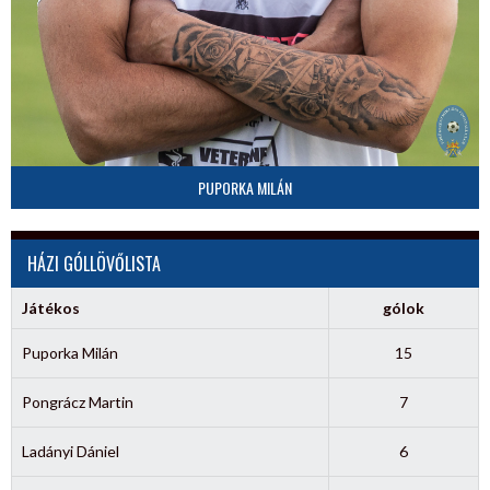
PUPORKA MILÁN
HÁZI GÓLLÖVŐLISTA
Játékos
gólok
Puporka Milán
15
Pongrácz Martin
7
Ladányi Dániel
6