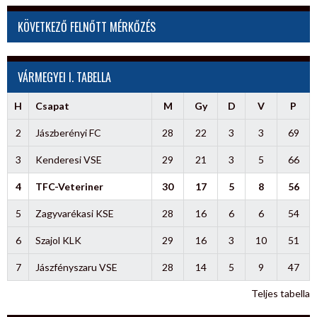
KÖVETKEZŐ FELNŐTT MÉRKŐZÉS
VÁRMEGYEI I. TABELLA
H
Csapat
M
Gy
D
V
P
2
Jászberényi FC
28
22
3
3
69
3
Kenderesi VSE
29
21
3
5
66
4
TFC-Veteriner
30
17
5
8
56
5
Zagyvarékasi KSE
28
16
6
6
54
6
Szajol KLK
29
16
3
10
51
7
Jászfényszaru VSE
28
14
5
9
47
Teljes tabella