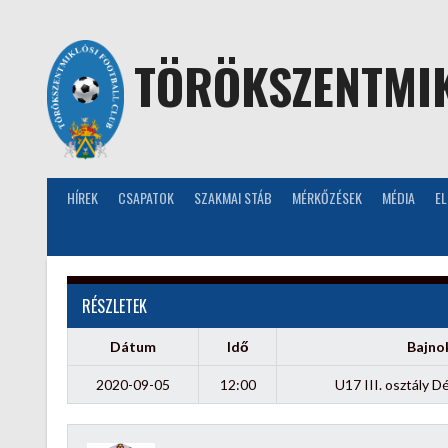
Skip
to
content
TÖRÖKSZENTMIK
HÍREK
CSAPATOK
SZAKMAI STÁB
MÉRKŐZÉSEK
MÉDIA
E
RÉSZLETEK
Dátum
Idő
Bajno
2020-09-05
12:00
U17 III. osztály D