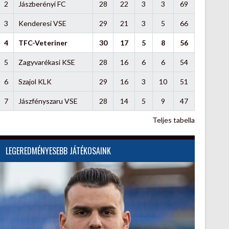
2
Jászberényi FC
28
22
3
3
69
3
Kenderesi VSE
29
21
3
5
66
4
TFC-Veteriner
30
17
5
8
56
5
Zagyvarékasi KSE
28
16
6
6
54
6
Szajol KLK
29
16
3
10
51
7
Jászfényszaru VSE
28
14
5
9
47
Teljes tabella
LEGEREDMÉNYESEBB JÁTÉKOSAINK