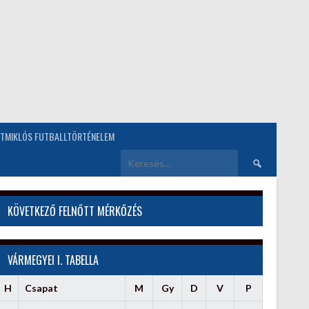
TMIKLÓS FUTBALLTÖRTÉNELEM
Keresés:
KÖVETKEZŐ FELNŐTT MÉRKŐZÉS
VÁRMEGYEI I. TABELLA
H
Csapat
M
Gy
D
V
P