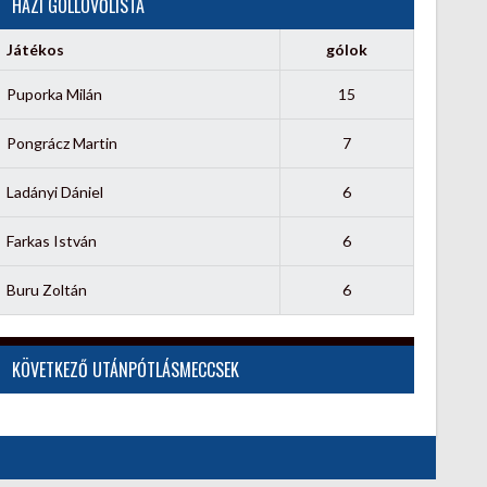
HÁZI GÓLLÖVŐLISTA
Játékos
gólok
Puporka Milán
15
Pongrácz Martin
7
Ladányi Dániel
6
Farkas István
6
Buru Zoltán
6
KÖVETKEZŐ UTÁNPÓTLÁSMECCSEK