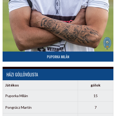
PUPORKA MILÁN
HÁZI GÓLLÖVŐLISTA
Játékos
gólok
Puporka Milán
15
Pongrácz Martin
7