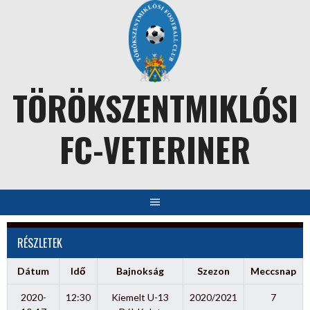
Skip
to
content
TÖRÖKSZENTMIKLÓSI
FC-VETERINER
RÉSZLETEK
Dátum
Idő
Bajnokság
Szezon
Meccsnap
2020-
12:30
Kiemelt U-13
2020/2021
7