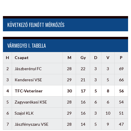
KÖVETKEZŐ FELNŐTT MÉRKŐZÉS
VÁRMEGYEI I. TABELLA
H
Csapat
M
Gy
D
V
P
2
Jászberényi FC
28
22
3
3
69
3
Kenderesi VSE
29
21
3
5
66
4
TFC-Veteriner
30
17
5
8
56
5
Zagyvarékasi KSE
28
16
6
6
54
6
Szajol KLK
29
16
3
10
51
7
Jászfényszaru VSE
28
14
5
9
47