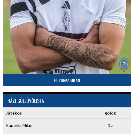
PUPORKA MILÁN
HÁZI GÓLLÖVŐLISTA
Játékos
gólok
Puporka Milán
15