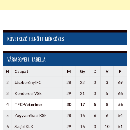
KÖVETKEZŐ FELNŐTT MÉRKŐZÉS
VÁRMEGYEI I. TABELLA
H
Csapat
M
Gy
D
V
P
2
Jászberényi FC
28
22
3
3
69
3
Kenderesi VSE
29
21
3
5
66
4
TFC-Veteriner
30
17
5
8
56
5
Zagyvarékasi KSE
28
16
6
6
54
6
Szajol KLK
29
16
3
10
51