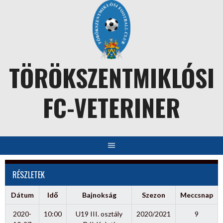
Skip
to
content
TÖRÖKSZENTMIKLÓSI
FC-VETERINER
RÉSZLETEK
Dátum
Idő
Bajnokság
Szezon
Meccsnap
2020-
10:00
U19 III. osztály
2020/2021
9