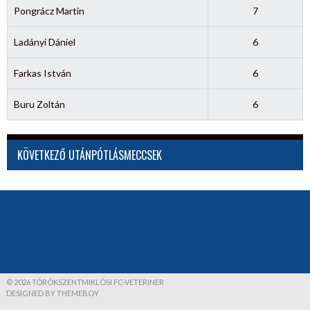
Pongrácz Martin
7
Ladányi Dániel
6
Farkas István
6
Buru Zoltán
6
KÖVETKEZŐ UTÁNPÓTLÁSMECCSEK
© 2026 TÖRÖKSZENTMIKLÓSI FC-VETERINER
DESIGNED BY THEMEBOY