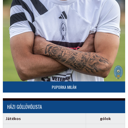
PUPORKA MILÁN
HÁZI GÓLLÖVŐLISTA
Játékos
gólok