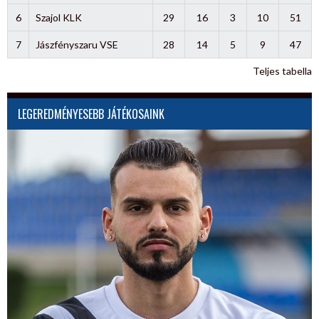
6
Szajol KLK
29
16
3
10
51
7
Jászfényszaru VSE
28
14
5
9
47
Teljes tabella
LEGEREDMÉNYESEBB JÁTÉKOSAINK