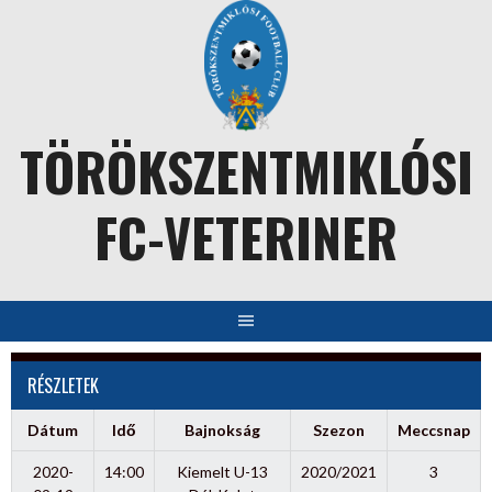
Skip
to
content
TÖRÖKSZENTMIKLÓSI
FC-VETERINER
RÉSZLETEK
Dátum
Idő
Bajnokság
Szezon
Meccsnap
2020-
14:00
Kiemelt U-13
2020/2021
3