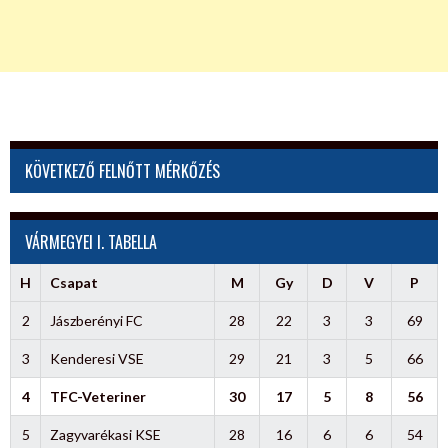
KÖVETKEZŐ FELNŐTT MÉRKŐZÉS
VÁRMEGYEI I. TABELLA
H
Csapat
M
Gy
D
V
P
2
Jászberényi FC
28
22
3
3
69
3
Kenderesi VSE
29
21
3
5
66
4
TFC-Veteriner
30
17
5
8
56
5
Zagyvarékasi KSE
28
16
6
6
54