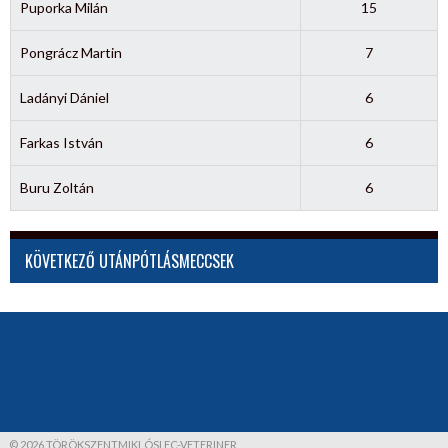
Puporka Milán
15
Pongrácz Martin
7
Ladányi Dániel
6
Farkas István
6
Buru Zoltán
6
KÖVETKEZŐ UTÁNPÓTLÁSMECCSEK
© 2026 TÖRÖKSZENTMIKLÓSI FC-VETERINER