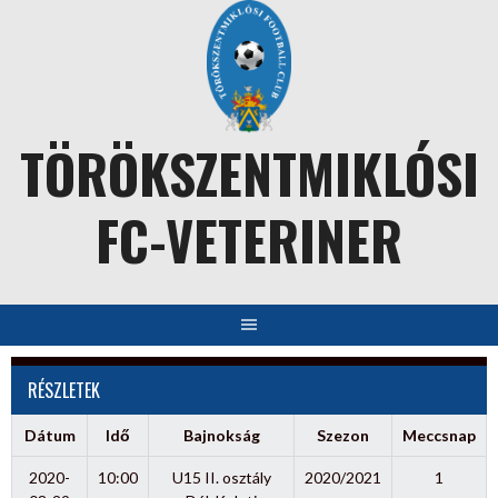
Skip
to
content
TÖRÖKSZENTMIKLÓSI
FC-VETERINER
RÉSZLETEK
Dátum
Idő
Bajnokság
Szezon
Meccsnap
2020-
10:00
U15 II. osztály
2020/2021
1