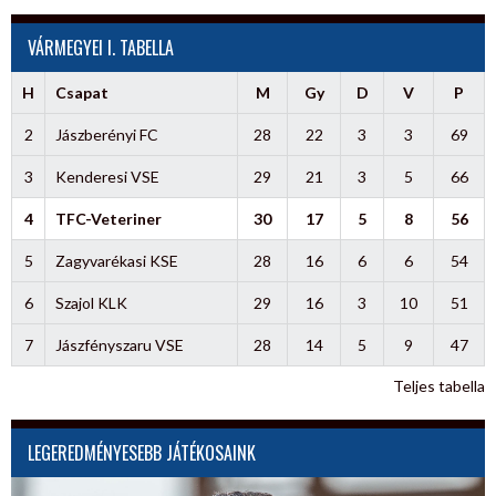
VÁRMEGYEI I. TABELLA
H
Csapat
M
Gy
D
V
P
2
Jászberényi FC
28
22
3
3
69
3
Kenderesi VSE
29
21
3
5
66
4
TFC-Veteriner
30
17
5
8
56
5
Zagyvarékasi KSE
28
16
6
6
54
6
Szajol KLK
29
16
3
10
51
7
Jászfényszaru VSE
28
14
5
9
47
Teljes tabella
LEGEREDMÉNYESEBB JÁTÉKOSAINK