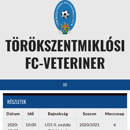
Skip
to
content
TÖRÖKSZENTMIKLÓSI
FC-VETERINER
RÉSZLETEK
Dátum
Idő
Bajnokság
Szezon
Meccsnap
2020-
10:00
U15 II. osztály
2020/2021
6