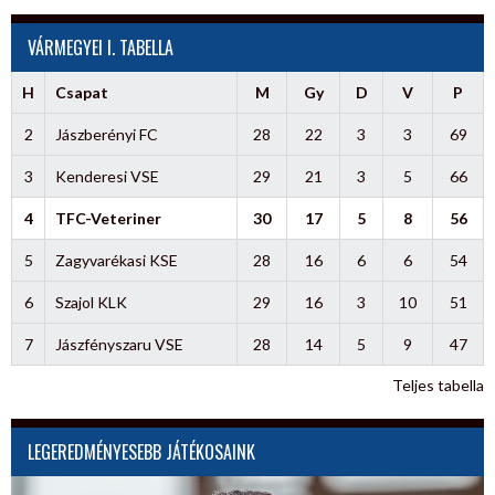
VÁRMEGYEI I. TABELLA
H
Csapat
M
Gy
D
V
P
2
Jászberényi FC
28
22
3
3
69
3
Kenderesi VSE
29
21
3
5
66
4
TFC-Veteriner
30
17
5
8
56
5
Zagyvarékasi KSE
28
16
6
6
54
6
Szajol KLK
29
16
3
10
51
7
Jászfényszaru VSE
28
14
5
9
47
Teljes tabella
LEGEREDMÉNYESEBB JÁTÉKOSAINK