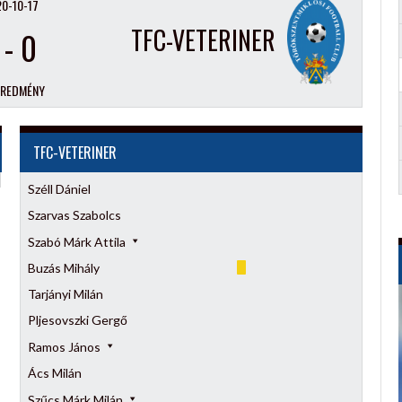
0-10-17
TFC-VETERINER
-
0
EREDMÉNY
TFC-VETERINER
Széll Dániel
Szarvas Szabolcs
Szabó Márk Attila
Buzás Mihály
Tarjányi Milán
Pljesovszki Gergő
Ramos János
Ács Milán
Szűcs Márk Milán