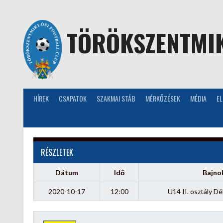
Skip
to
content
TÖRÖKSZENTMIK
HÍREK
CSAPATOK
SZAKMAI STÁB
MÉRKŐZÉSEK
MÉDIA
E
RÉSZLETEK
Dátum
Idő
Bajno
2020-10-17
12:00
U14 II. osztály Dé