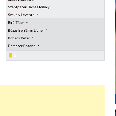
Szentpéteri Tamás Mihály
Székely Levente
Biró Tibor
Búzás Benjámin Lionel
Bohács Péter
Demeter Botond
1