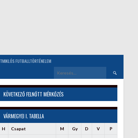
TMIKLÓS FUTBALLTÖRTÉNELEM
Keresés:
KÖVETKEZŐ FELNŐTT MÉRKŐZÉS
VÁRMEGYEI I. TABELLA
H
Csapat
M
Gy
D
V
P