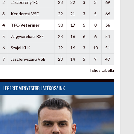
2
Jászberényi FC
28
22
3
3
69
3
Kenderesi VSE
29
21
3
5
66
4
TFC-Veteriner
30
17
5
8
56
5
Zagyvarékasi KSE
28
16
6
6
54
6
Szajol KLK
29
16
3
10
51
7
Jászfényszaru VSE
28
14
5
9
47
Teljes tabella
LEGEREDMÉNYESEBB JÁTÉKOSAINK