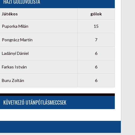
HÁZI GÓLLÖVŐLISTA
Játékos
gólok
Puporka Milán
15
Pongrácz Martin
7
Ladányi Dániel
6
Farkas István
6
Buru Zoltán
6
KÖVETKEZŐ UTÁNPÓTLÁSMECCSEK