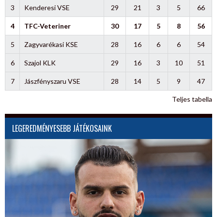
3
Kenderesi VSE
29
21
3
5
66
4
TFC-Veteriner
30
17
5
8
56
5
Zagyvarékasi KSE
28
16
6
6
54
6
Szajol KLK
29
16
3
10
51
7
Jászfényszaru VSE
28
14
5
9
47
Teljes tabella
LEGEREDMÉNYESEBB JÁTÉKOSAINK