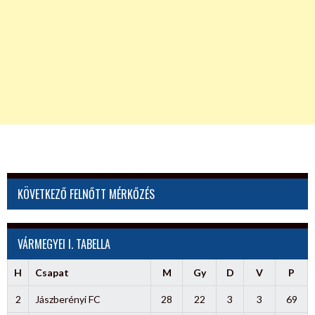
KÖVETKEZŐ FELNŐTT MÉRKŐZÉS
VÁRMEGYEI I. TABELLA
H
Csapat
M
Gy
D
V
P
2
Jászberényi FC
28
22
3
3
69