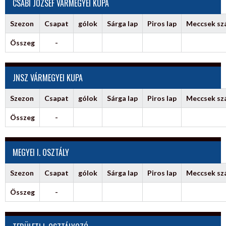
CSÁBI JÓZSEF VÁRMEGYEI KUPA
Szezon
Csapat
gólok
Sárga lap
Piros lap
Meccsek s
Összeg
-
JNSZ VÁRMEGYEI KUPA
Szezon
Csapat
gólok
Sárga lap
Piros lap
Meccsek s
Összeg
-
MEGYEI I. OSZTÁLY
Szezon
Csapat
gólok
Sárga lap
Piros lap
Meccsek s
Összeg
-