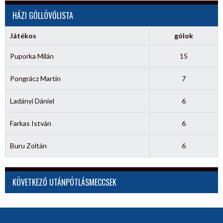
HÁZI GÓLLÖVŐLISTA
Játékos
gólok
Puporka Milán
15
Pongrácz Martin
7
Ladányi Dániel
6
Farkas István
6
Buru Zoltán
6
KÖVETKEZŐ UTÁNPÓTLÁSMECCSEK