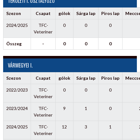
TERÜLETI I. OSZTÁLYOZÓ
Szezon
Csapat
gólok
Sárga lap
Piros lap
Meccs
2024/2025
TFC-
0
0
0
Veteriner
Összeg
-
0
0
0
VÁRMEGYEI I.
Szezon
Csapat
gólok
Sárga lap
Piros lap
Meccs
2022/2023
TFC-
0
0
0
Veteriner
2023/2024
TFC-
9
1
0
Veteriner
2024/2025
TFC-
12
3
1
Veteriner