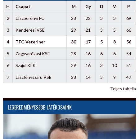
H
Csapat
M
Gy
D
V
P
2
Jászberényi FC
28
22
3
3
69
3
Kenderesi VSE
29
21
3
5
66
4
TFC-Veteriner
30
17
5
8
56
5
Zagyvarékasi KSE
28
16
6
6
54
6
Szajol KLK
29
16
3
10
51
7
Jászfényszaru VSE
28
14
5
9
47
Teljes tabella
LEGEREDMÉNYESEBB JÁTÉKOSAINK