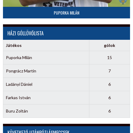
PUPORKA MILÁN
HÁZI GÓLLÖVŐLISTA
Játékos
gólok
Puporka Milán
15
Pongrácz Martin
7
Ladányi Dániel
6
Farkas István
6
Buru Zoltán
6
KÖVETKEZŐ UTÁNPÓTLÁSMECCSEK