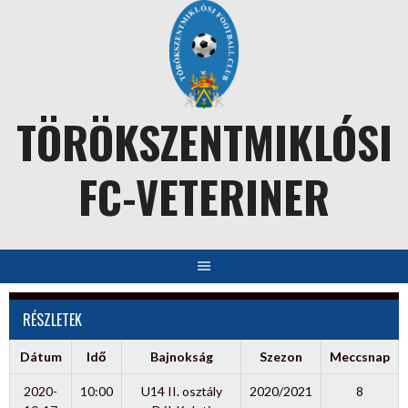
Skip
to
content
TÖRÖKSZENTMIKLÓSI
FC-VETERINER
RÉSZLETEK
Dátum
Idő
Bajnokság
Szezon
Meccsnap
2020-
10:00
U14 II. osztály
2020/2021
8