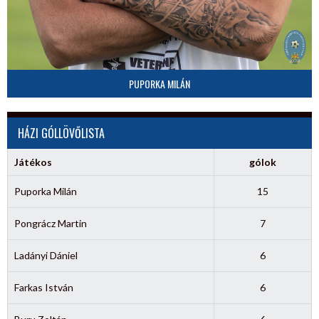
PUPORKA MILÁN
HÁZI GÓLLÖVŐLISTA
Játékos
gólok
Puporka Milán
15
Pongrácz Martin
7
Ladányi Dániel
6
Farkas István
6