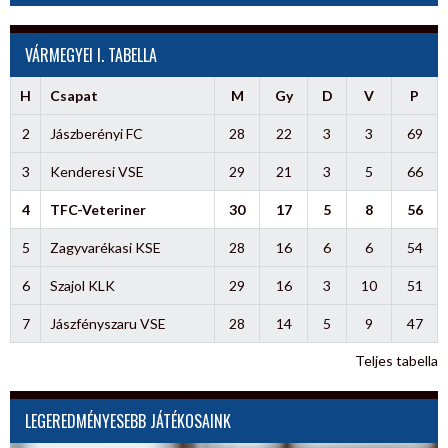
VÁRMEGYEI I. TABELLA
H
Csapat
M
Gy
D
V
P
2
Jászberényi FC
28
22
3
3
69
3
Kenderesi VSE
29
21
3
5
66
4
TFC-Veteriner
30
17
5
8
56
5
Zagyvarékasi KSE
28
16
6
6
54
6
Szajol KLK
29
16
3
10
51
7
Jászfényszaru VSE
28
14
5
9
47
Teljes tabella
LEGEREDMÉNYESEBB JÁTÉKOSAINK