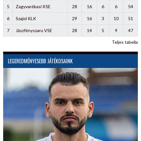
5
Zagyvarékasi KSE
28
16
6
6
54
6
Szajol KLK
29
16
3
10
51
7
Jászfényszaru VSE
28
14
5
9
47
Teljes tabella
LEGEREDMÉNYESEBB JÁTÉKOSAINK