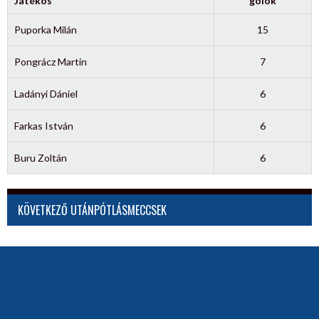
Játékos
gólok
Puporka Milán
15
Pongrácz Martin
7
Ladányi Dániel
6
Farkas István
6
Buru Zoltán
6
KÖVETKEZŐ UTÁNPÓTLÁSMECCSEK