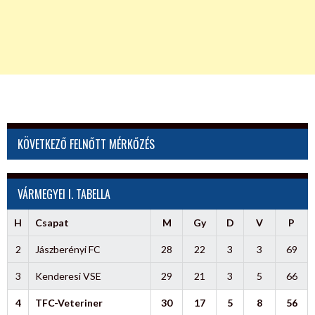
KÖVETKEZŐ FELNŐTT MÉRKŐZÉS
VÁRMEGYEI I. TABELLA
H
Csapat
M
Gy
D
V
P
2
Jászberényi FC
28
22
3
3
69
3
Kenderesi VSE
29
21
3
5
66
4
TFC-Veteriner
30
17
5
8
56