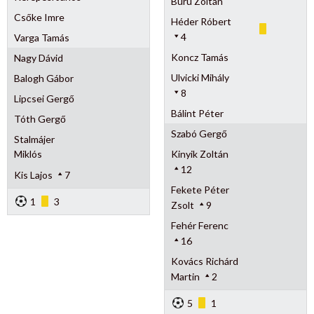
Buru Zoltán
Csőke Imre
Héder Róbert
4
Varga Tamás
Koncz Tamás
Nagy Dávid
Ulvicki Mihály
Balogh Gábor
8
Lipcsei Gergő
Bálint Péter
Tóth Gergő
Szabó Gergő
Stalmájer
Miklós
Kinyik Zoltán
12
Kis Lajos
7
Fekete Péter
1
3
Zsolt
9
Fehér Ferenc
16
Kovács Richárd
Martin
2
5
1