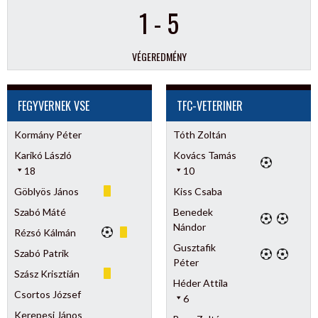
1
-
5
VÉGEREDMÉNY
FEGYVERNEK VSE
TFC-VETERINER
Kormány Péter
Tóth Zoltán
Karikó László
Kovács Tamás
18
10
Göblyös János
Kiss Csaba
Szabó Máté
Benedek
Nándor
Rézsó Kálmán
Gusztafik
Szabó Patrik
Péter
Szász Krisztián
Héder Attila
Csortos József
6
Kerepesi János