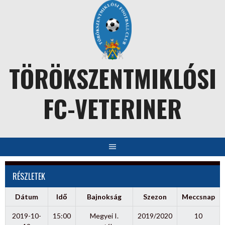
Skip
to
content
TÖRÖKSZENTMIKLÓSI
FC-VETERINER
RÉSZLETEK
Dátum
Idő
Bajnokság
Szezon
Meccsnap
2019-10-
15:00
Megyei I.
2019/2020
10