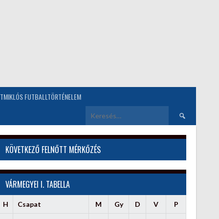
TMIKLÓS FUTBALLTÖRTÉNELEM
Keresés:
KÖVETKEZŐ FELNŐTT MÉRKŐZÉS
VÁRMEGYEI I. TABELLA
H
Csapat
M
Gy
D
V
P