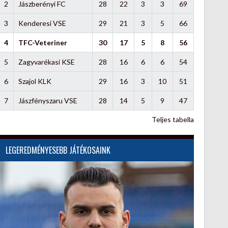
2
Jászberényi FC
28
22
3
3
69
3
Kenderesi VSE
29
21
3
5
66
4
TFC-Veteriner
30
17
5
8
56
5
Zagyvarékasi KSE
28
16
6
6
54
6
Szajol KLK
29
16
3
10
51
7
Jászfényszaru VSE
28
14
5
9
47
Teljes tabella
LEGEREDMÉNYESEBB JÁTÉKOSAINK