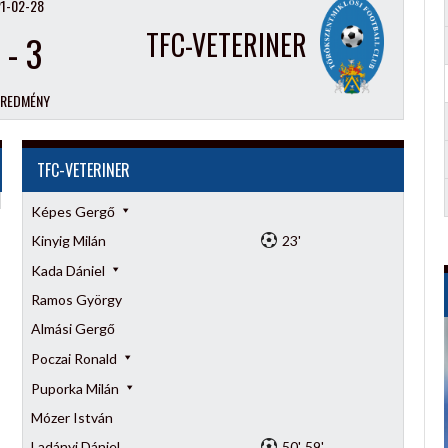
1-02-28
TFC-VETERINER
-
3
EREDMÉNY
TFC-VETERINER
Képes Gergő
Kinyig Milán
23'
Kada Dániel
Ramos György
Almási Gergő
Poczai Ronald
Puporka Milán
Mózer István
Ladányi Dániel
50', 59'