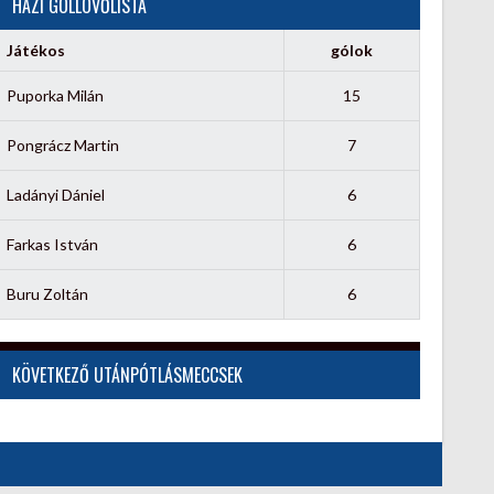
HÁZI GÓLLÖVŐLISTA
Játékos
gólok
Puporka Milán
15
Pongrácz Martin
7
Ladányi Dániel
6
Farkas István
6
Buru Zoltán
6
KÖVETKEZŐ UTÁNPÓTLÁSMECCSEK