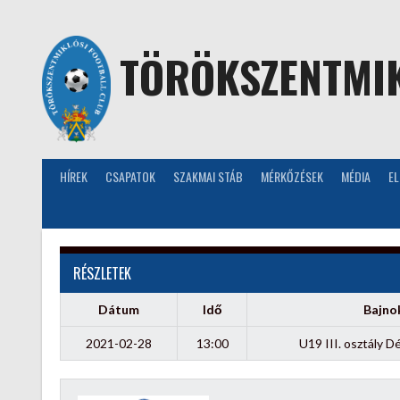
Skip
to
content
TÖRÖKSZENTMIK
HÍREK
CSAPATOK
SZAKMAI STÁB
MÉRKŐZÉSEK
MÉDIA
E
RÉSZLETEK
Dátum
Idő
Bajno
2021-02-28
13:00
U19 III. osztály D