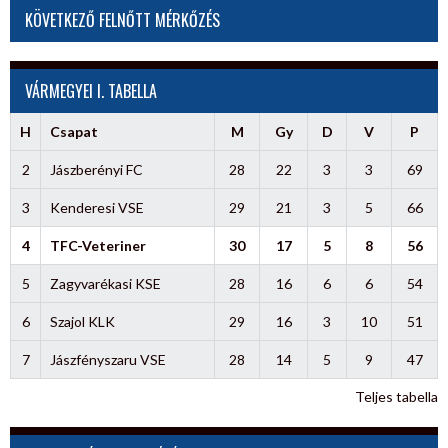
KÖVETKEZŐ FELNŐTT MÉRKŐZÉS
VÁRMEGYEI I. TABELLA
H
Csapat
M
Gy
D
V
P
2
Jászberényi FC
28
22
3
3
69
3
Kenderesi VSE
29
21
3
5
66
4
TFC-Veteriner
30
17
5
8
56
5
Zagyvarékasi KSE
28
16
6
6
54
6
Szajol KLK
29
16
3
10
51
7
Jászfényszaru VSE
28
14
5
9
47
Teljes tabella