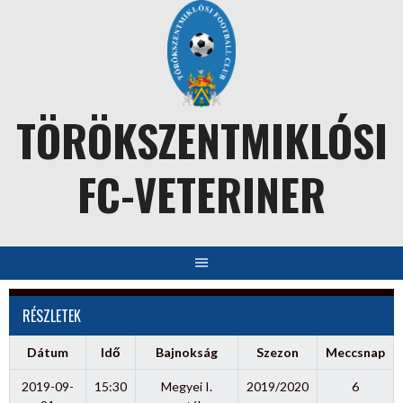
Skip
to
content
TÖRÖKSZENTMIKLÓSI
FC-VETERINER
RÉSZLETEK
Dátum
Idő
Bajnokság
Szezon
Meccsnap
2019-09-
15:30
Megyei I.
2019/2020
6