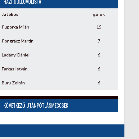
HÁZI GÓLLÖVŐLISTA
Játékos
gólok
Puporka Milán
15
Pongrácz Martin
7
Ladányi Dániel
6
Farkas István
6
Buru Zoltán
6
KÖVETKEZŐ UTÁNPÓTLÁSMECCSEK