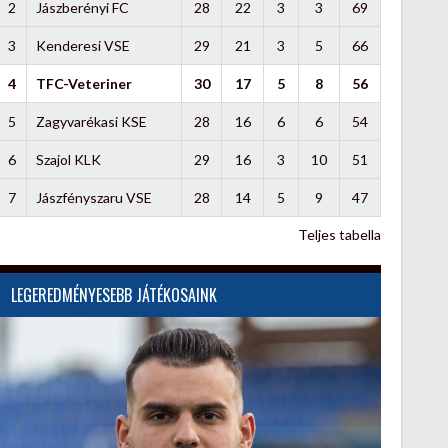
2
Jászberényi FC
28
22
3
3
69
3
Kenderesi VSE
29
21
3
5
66
4
TFC-Veteriner
30
17
5
8
56
5
Zagyvarékasi KSE
28
16
6
6
54
6
Szajol KLK
29
16
3
10
51
7
Jászfényszaru VSE
28
14
5
9
47
Teljes tabella
LEGEREDMÉNYESEBB JÁTÉKOSAINK