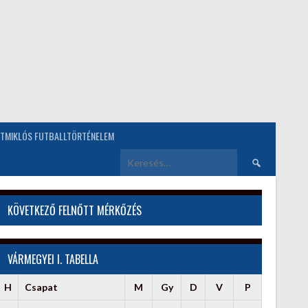
TMIKLÓS FUTBALLTÖRTÉNELEM
Keresés:
KÖVETKEZŐ FELNŐTT MÉRKŐZÉS
VÁRMEGYEI I. TABELLA
H
Csapat
M
Gy
D
V
P