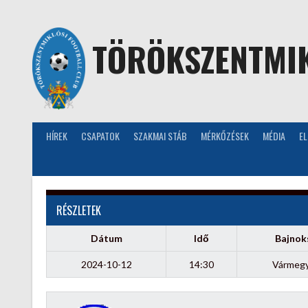
Skip
to
content
TÖRÖKSZENTMIK
HÍREK
CSAPATOK
SZAKMAI STÁB
MÉRKŐZÉSEK
MÉDIA
E
RÉSZLETEK
Dátum
Idő
Bajnok
2024-10-12
14:30
Vármegye