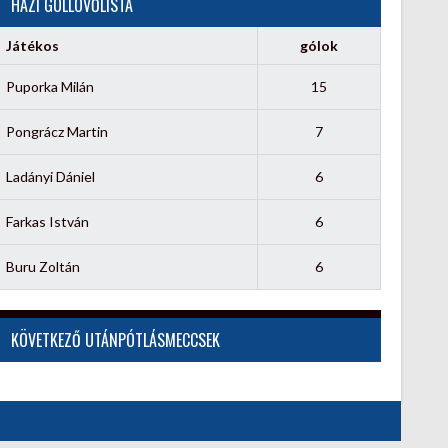
HÁZI GÓLLÖVŐLISTA
Játékos
gólok
Puporka Milán
15
Pongrácz Martin
7
Ladányi Dániel
6
Farkas István
6
Buru Zoltán
6
KÖVETKEZŐ UTÁNPÓTLÁSMECCSEK