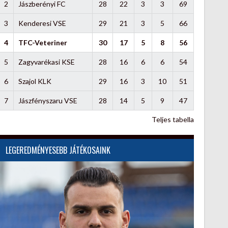
2
Jászberényi FC
28
22
3
3
69
3
Kenderesi VSE
29
21
3
5
66
4
TFC-Veteriner
30
17
5
8
56
5
Zagyvarékasi KSE
28
16
6
6
54
6
Szajol KLK
29
16
3
10
51
7
Jászfényszaru VSE
28
14
5
9
47
Teljes tabella
LEGEREDMÉNYESEBB JÁTÉKOSAINK