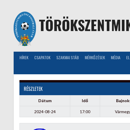
Skip
to
content
TÖRÖKSZENTMIK
HÍREK
CSAPATOK
SZAKMAI STÁB
MÉRKŐZÉSEK
MÉDIA
E
RÉSZLETEK
Dátum
Idő
Bajnok
2024-08-24
17:00
Vármegye