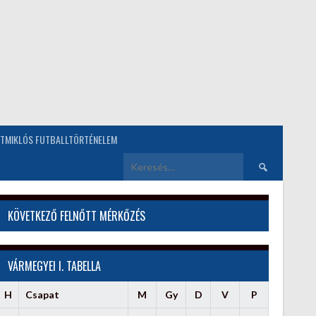
TMIKLÓS FUTBALLTÖRTÉNELEM
Keresés:
KÖVETKEZŐ FELNŐTT MÉRKŐZÉS
VÁRMEGYEI I. TABELLA
H
Csapat
M
Gy
D
V
P