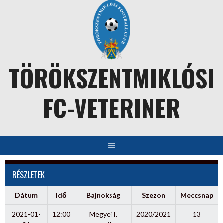
Skip
to
content
TÖRÖKSZENTMIKLÓSI
FC-VETERINER
RÉSZLETEK
Dátum
Idő
Bajnokság
Szezon
Meccsnap
2021-01-
12:00
Megyei I.
2020/2021
13