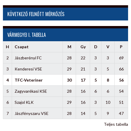
KÖVETKEZŐ FELNŐTT MÉRKŐZÉS
VÁRMEGYEI I. TABELLA
H
Csapat
M
Gy
D
V
P
2
Jászberényi FC
28
22
3
3
69
3
Kenderesi VSE
29
21
3
5
66
4
TFC-Veteriner
30
17
5
8
56
5
Zagyvarékasi KSE
28
16
6
6
54
6
Szajol KLK
29
16
3
10
51
7
Jászfényszaru VSE
28
14
5
9
47
Teljes tabella