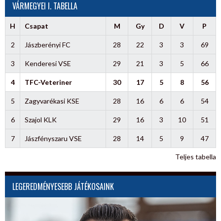
VÁRMEGYEI I. TABELLA
H
Csapat
M
Gy
D
V
P
2
Jászberényi FC
28
22
3
3
69
3
Kenderesi VSE
29
21
3
5
66
4
TFC-Veteriner
30
17
5
8
56
5
Zagyvarékasi KSE
28
16
6
6
54
6
Szajol KLK
29
16
3
10
51
7
Jászfényszaru VSE
28
14
5
9
47
Teljes tabella
LEGEREDMÉNYESEBB JÁTÉKOSAINK