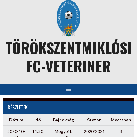
Skip
to
content
TÖRÖKSZENTMIKLÓSI
FC-VETERINER
RÉSZLETEK
Dátum
Idő
Bajnokság
Szezon
Meccsnap
2020-10-
14:30
Megyei I.
2020/2021
8