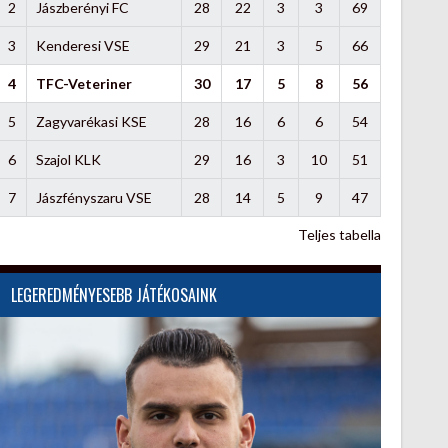
2
Jászberényi FC
28
22
3
3
69
3
Kenderesi VSE
29
21
3
5
66
4
TFC-Veteriner
30
17
5
8
56
5
Zagyvarékasi KSE
28
16
6
6
54
6
Szajol KLK
29
16
3
10
51
7
Jászfényszaru VSE
28
14
5
9
47
Teljes tabella
LEGEREDMÉNYESEBB JÁTÉKOSAINK