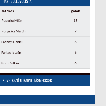
HÁZI GÓLLÖVŐLISTA
Játékos
gólok
Puporka Milán
15
Pongrácz Martin
7
Ladányi Dániel
6
Farkas István
6
Buru Zoltán
6
KÖVETKEZŐ UTÁNPÓTLÁSMECCSEK