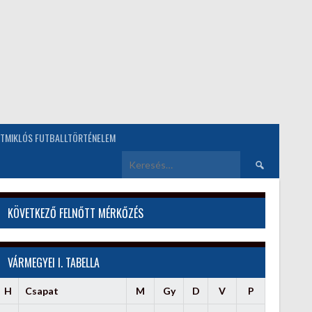
TMIKLÓS FUTBALLTÖRTÉNELEM
Keresés:
KÖVETKEZŐ FELNŐTT MÉRKŐZÉS
VÁRMEGYEI I. TABELLA
H
Csapat
M
Gy
D
V
P