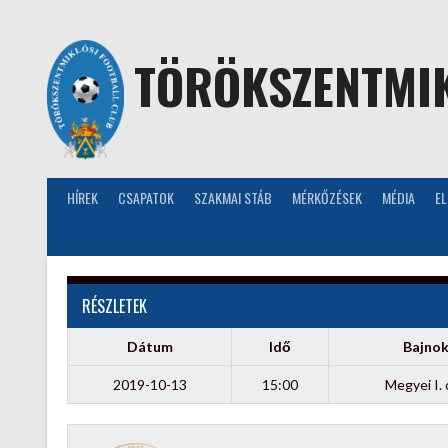
Skip
to
content
TÖRÖKSZENTMIK
HÍREK
CSAPATOK
SZAKMAI STÁB
MÉRKŐZÉSEK
MÉDIA
E
RÉSZLETEK
Dátum
Idő
Bajno
2019-10-13
15:00
Megyei I. 